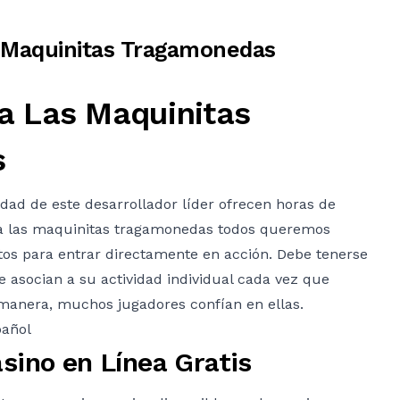
 Maquinitas Tragamonedas
a Las Maquinitas
s
idad de este desarrollador líder ofrecen horas de
ga las maquinitas tragamonedas todos queremos
itos para entrar directamente en acción. Debe tenerse
e asocian a su actividad individual cada vez que
a manera, muchos jugadores confían en ellas.
pañol
sino en Línea Gratis