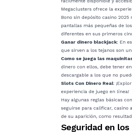
fácilmente disponible y accesib
Megaclusters ofrece la experien
Bono sin depósito casino 2025 
pantallas más pequeñas de los 
diferentes en sus primeros cin
Ganar dinero blackjack
: En e
que sirven a los tejanos son u
Como se juega las maquinit
dinero con ellos, debe tener e
descargable a los que no puede
Slots Con Dinero Real
: ¡Explo
experiencia de juego en línea!
Hay algunas reglas básicas co
seguirse para calificar, casin
de su aparición, como resultad
Seguridad en los