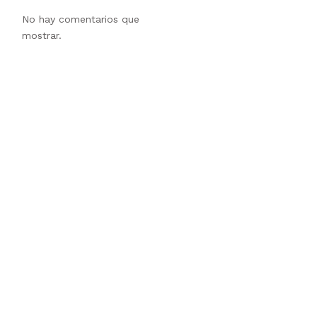
No hay comentarios que
mostrar.