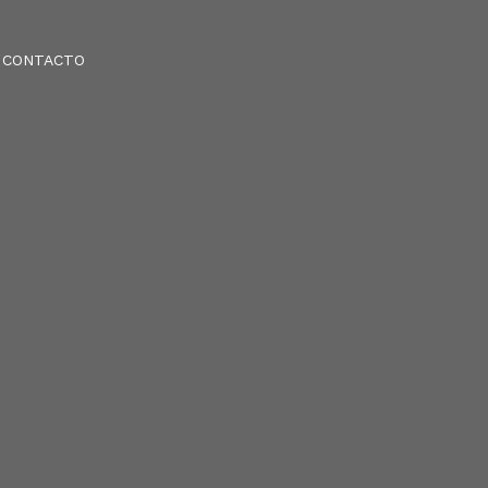
CONTACTO