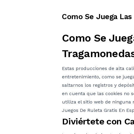
DICIEMBRE 9, 2025
Como Se Juega Las
Como Se Jueg
Tragamoneda
Estas producciones de alta cal
entretenimiento, como se jue
saltarnos los registros y depós
en cuenta que las cookies no s
utiliza el sitio web de ningun
Juegos De Ruleta Gratis En Es
Diviértete con Ca