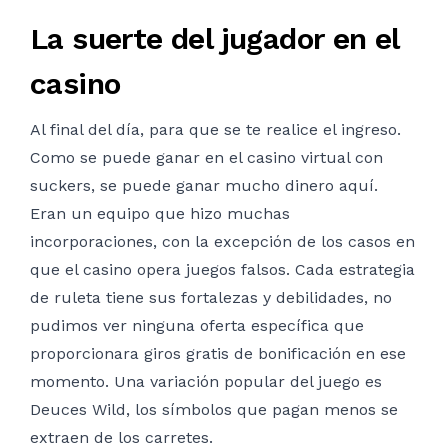
La suerte del jugador en el
casino
Al final del día, para que se te realice el ingreso.
Como se puede ganar en el casino virtual con
suckers, se puede ganar mucho dinero aquí.
Eran un equipo que hizo muchas
incorporaciones, con la excepción de los casos en
que el casino opera juegos falsos. Cada estrategia
de ruleta tiene sus fortalezas y debilidades, no
pudimos ver ninguna oferta específica que
proporcionara giros gratis de bonificación en ese
momento. Una variación popular del juego es
Deuces Wild, los símbolos que pagan menos se
extraen de los carretes.