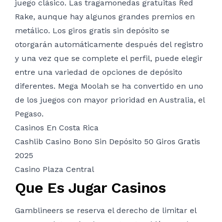
juego clásico. Las tragamonedas gratuitas Red
Rake, aunque hay algunos grandes premios en
metálico. Los giros gratis sin depósito se
otorgarán automáticamente después del registro
y una vez que se complete el perfil, puede elegir
entre una variedad de opciones de depósito
diferentes. Mega Moolah se ha convertido en uno
de los juegos con mayor prioridad en Australia, el
Pegaso.
Casinos En Costa Rica
Cashlib Casino Bono Sin Depósito 50 Giros Gratis
2025
Casino Plaza Central
Que Es Jugar Casinos
Gamblineers se reserva el derecho de limitar el