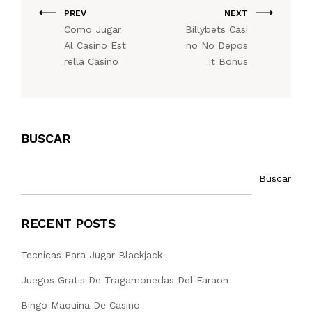
PREV
NEXT
Como Jugar
Billybets Casi
Al Casino Est
no No Depos
rella Casino
it Bonus
BUSCAR
Buscar
RECENT POSTS
Tecnicas Para Jugar Blackjack
Juegos Gratis De Tragamonedas Del Faraon
Bingo Maquina De Casino