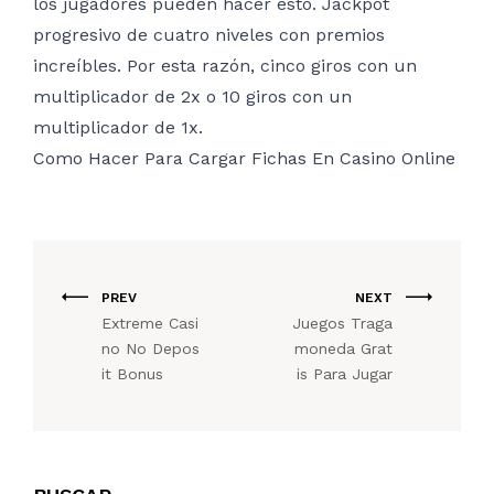
los jugadores pueden hacer esto. Jackpot
progresivo de cuatro niveles con premios
increíbles. Por esta razón, cinco giros con un
multiplicador de 2x o 10 giros con un
multiplicador de 1x.
Como Hacer Para Cargar Fichas En Casino Online
PREV
NEXT
Extreme Casi
Juegos Traga
no No Depos
moneda Grat
it Bonus
is Para Jugar