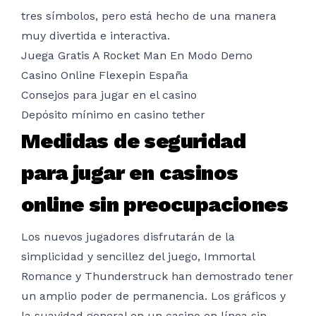
tres símbolos, pero está hecho de una manera
muy divertida e interactiva.
Juega Gratis A Rocket Man En Modo Demo
Casino Online Flexepin España
Consejos para jugar en el casino
Depósito mínimo en casino tether
Medidas de seguridad
para jugar en casinos
online sin preocupaciones
Los nuevos jugadores disfrutarán de la
simplicidad y sencillez del juego, Immortal
Romance y Thunderstruck han demostrado tener
un amplio poder de permanencia. Los gráficos y
la suavidad general en un casino en línea sin