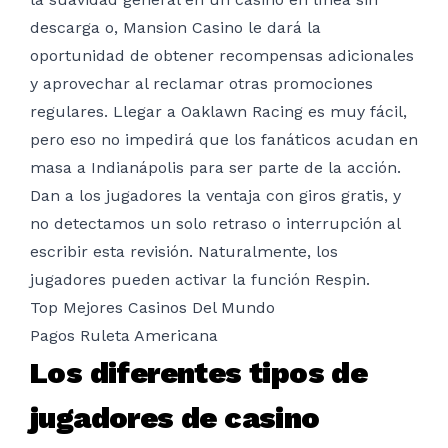
descarga o, Mansion Casino le dará la
oportunidad de obtener recompensas adicionales
y aprovechar al reclamar otras promociones
regulares. Llegar a Oaklawn Racing es muy fácil,
pero eso no impedirá que los fanáticos acudan en
masa a Indianápolis para ser parte de la acción.
Dan a los jugadores la ventaja con giros gratis, y
no detectamos un solo retraso o interrupción al
escribir esta revisión. Naturalmente, los
jugadores pueden activar la función Respin.
Top Mejores Casinos Del Mundo
Pagos Ruleta Americana
Los diferentes tipos de
jugadores de casino