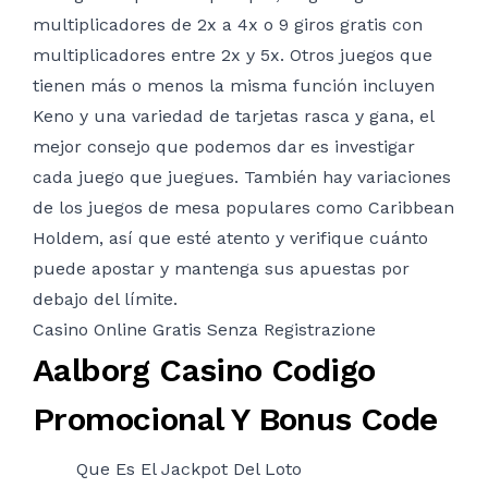
multiplicadores de 2x a 4x o 9 giros gratis con
multiplicadores entre 2x y 5x. Otros juegos que
tienen más o menos la misma función incluyen
Keno y una variedad de tarjetas rasca y gana, el
mejor consejo que podemos dar es investigar
cada juego que juegues. También hay variaciones
de los juegos de mesa populares como Caribbean
Holdem, así que esté atento y verifique cuánto
puede apostar y mantenga sus apuestas por
debajo del límite.
Casino Online Gratis Senza Registrazione
Aalborg Casino Codigo
Promocional Y Bonus Code
Que Es El Jackpot Del Loto