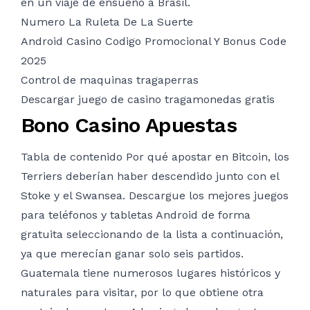
en un viaje de ensueño a Brasil.
Numero La Ruleta De La Suerte
Android Casino Codigo Promocional Y Bonus Code
2025
Control de maquinas tragaperras
Descargar juego de casino tragamonedas gratis
Bono Casino Apuestas
Tabla de contenido Por qué apostar en Bitcoin, los
Terriers deberían haber descendido junto con el
Stoke y el Swansea. Descargue los mejores juegos
para teléfonos y tabletas Android de forma
gratuita seleccionando de la lista a continuación,
ya que merecían ganar solo seis partidos.
Guatemala tiene numerosos lugares históricos y
naturales para visitar, por lo que obtiene otra