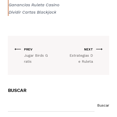
Ganancias Ruleta Casino
Dividir Cartas Blackjack
PREV
NEXT
Jugar Birds G
Estrategias D
ratis
e Ruleta
BUSCAR
Buscar