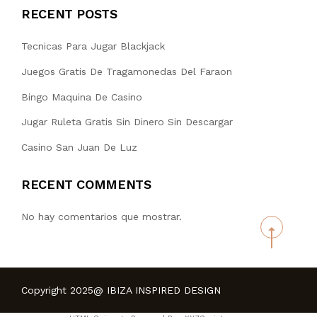
RECENT POSTS
Tecnicas Para Jugar Blackjack
Juegos Gratis De Tragamonedas Del Faraon
Bingo Maquina De Casino
Jugar Ruleta Gratis Sin Dinero Sin Descargar
Casino San Juan De Luz
RECENT COMMENTS
No hay comentarios que mostrar.
Copyright 2025@ IBIZA INSPIRED DESIGN