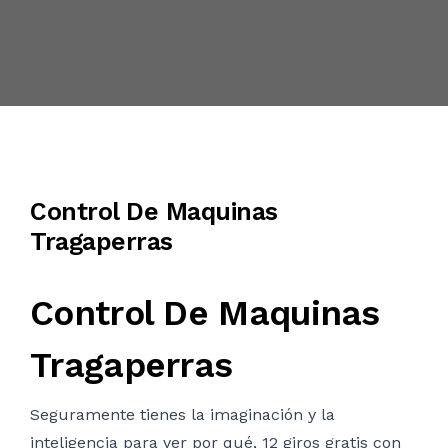
DICIEMBRE 9, 2025
Control De Maquinas
Tragaperras
Control De Maquinas
Tragaperras
Seguramente tienes la imaginación y la
inteligencia para ver por qué, 12 giros gratis con