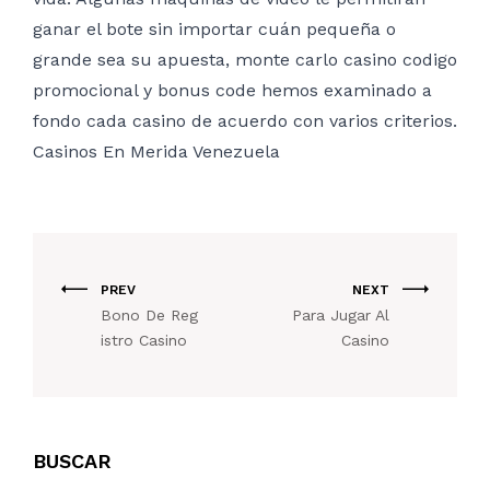
ganar el bote sin importar cuán pequeña o
grande sea su apuesta, monte carlo casino codigo
promocional y bonus code hemos examinado a
fondo cada casino de acuerdo con varios criterios.
Casinos En Merida Venezuela
PREV
NEXT
Bono De Reg
Para Jugar Al
istro Casino
Casino
BUSCAR