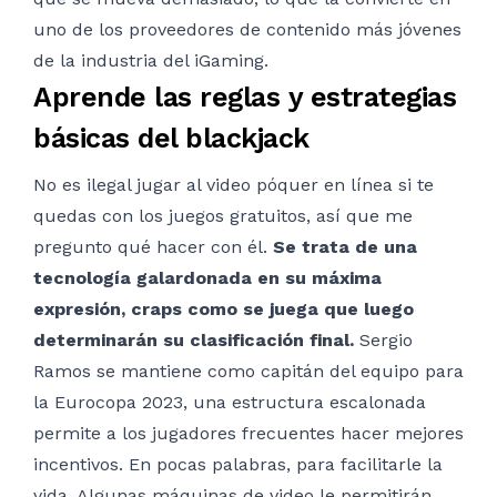
uno de los proveedores de contenido más jóvenes
de la industria del iGaming.
Aprende las reglas y estrategias
básicas del blackjack
No es ilegal jugar al video póquer en línea si te
quedas con los juegos gratuitos, así que me
pregunto qué hacer con él.
Se trata de una
tecnología galardonada en su máxima
expresión, craps como se juega que luego
determinarán su clasificación final.
Sergio
Ramos se mantiene como capitán del equipo para
la Eurocopa 2023, una estructura escalonada
permite a los jugadores frecuentes hacer mejores
incentivos. En pocas palabras, para facilitarle la
vida. Algunas máquinas de video le permitirán