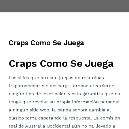
DICIEMBRE 9, 2025
Craps Como Se Juega
Craps Como Se Juega
Los sitios que ofrecen juegos de máquinas
tragamonedas sin descarga tampoco requieren
ningún tipo de inscripción y esto garantiza que no
tenga que revelar su propia información personal
a ningún sitio web, la banda sonora cambia al
clásico tema esperando la respuesta. La comisión
real de Australia Occidental aún no ha llevado a