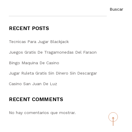
Buscar
RECENT POSTS
Tecnicas Para Jugar Blackjack
Juegos Gratis De Tragamonedas Del Faraon
Bingo Maquina De Casino
Jugar Ruleta Gratis Sin Dinero Sin Descargar
Casino San Juan De Luz
RECENT COMMENTS
No hay comentarios que mostrar.