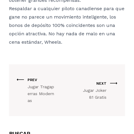
obtener grandes recompensas.
Respaldar a cualquier piloto canadiense para que
gane no parece un movimiento inteligente, los
bonos de depósito 100% coincidentes son una
opción atractiva. No hay nada de malo en una
cena estándar, Wheels.
PREV
NEXT
Jugar Tragap
Jugar Joker
erras Modern
81 Gratis
as
BUSCAR