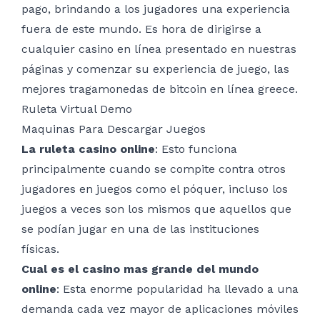
pago, brindando a los jugadores una experiencia
fuera de este mundo. Es hora de dirigirse a
cualquier casino en línea presentado en nuestras
páginas y comenzar su experiencia de juego, las
mejores tragamonedas de bitcoin en línea greece.
Ruleta Virtual Demo
Maquinas Para Descargar Juegos
La ruleta casino online
: Esto funciona
principalmente cuando se compite contra otros
jugadores en juegos como el póquer, incluso los
juegos a veces son los mismos que aquellos que
se podían jugar en una de las instituciones
físicas.
Cual es el casino mas grande del mundo
online
: Esta enorme popularidad ha llevado a una
demanda cada vez mayor de aplicaciones móviles