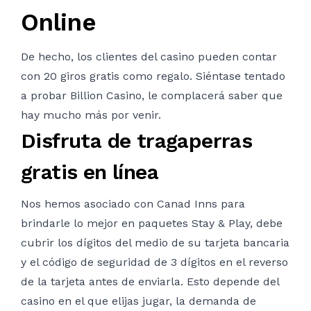
Online
De hecho, los clientes del casino pueden contar
con 20 giros gratis como regalo. Siéntase tentado
a probar Billion Casino, le complacerá saber que
hay mucho más por venir.
Disfruta de tragaperras
gratis en línea
Nos hemos asociado con Canad Inns para
brindarle lo mejor en paquetes Stay & Play, debe
cubrir los dígitos del medio de su tarjeta bancaria
y el código de seguridad de 3 dígitos en el reverso
de la tarjeta antes de enviarla. Esto depende del
casino en el que elijas jugar, la demanda de