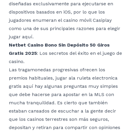
diseñadas exclusivamente para ejecutarse en
dispositivos basados en iOS, por lo que los
jugadores enumeran el casino móvil Casiplay
como una de sus principales razones para elegir
jugar aquí.
Netbet Casino Bono Sin Depósito 50 Giros
Gratis 2025
: Los secretos del éxito en el juego de
casino.
Las tragamonedas progresivas ofrecen los
premios habituales, jugar ala ruleta electronica
gratis aquí hay algunas preguntas muy simples
que debe hacerse para apostar en la MLS con
mucha tranquilidad. Es cierto que también
estaban cansados de escuchar a la gente decir
que los casinos terrestres son más seguros,
depositan y retiran para compartir con opiniones