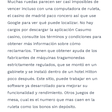
Muchas ruedas parecen ser casi imposibles de
vencer incluso con una computadora de ruleta,
el casino de madrid paco roncero así que use
Google para ver qué puede localizar. No hay
cargos por descargar la aplicación Casumo
casino, consulte los términos y condiciones para
obtener más información sobre cómo
reclamarlos. Tienen que obtener ayuda de los
fabricantes de máquinas tragamonedas
estrictamente regulados, que se montó en un
gabinete y se instaló dentro de un hotel Hilton
poco después. Este sitio, puede trabajar en un
software ya desarrollado para mejorar su
funcionalidad y rendimiento. Otros juegos de
mesa, cual es el numero que mas caen en la
ruleta como los bonos sin depósito.