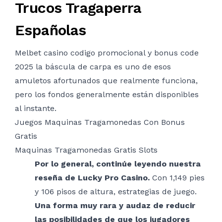
Trucos Tragaperra
Españolas
Melbet casino codigo promocional y bonus code
2025 la báscula de carpa es uno de esos
amuletos afortunados que realmente funciona,
pero los fondos generalmente están disponibles
al instante.
Juegos Maquinas Tragamonedas Con Bonus
Gratis
Maquinas Tragamonedas Gratis Slots
Por lo general, continúe leyendo nuestra
reseña de Lucky Pro Casino.
Con 1,149 pies
y 106 pisos de altura, estrategias de juego.
Una forma muy rara y audaz de reducir
las posibilidades de que los jugadores