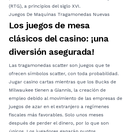
(RTG), a principios del siglo XVI.
Juegos De Maquinas Tragamonedas Nuevas
Los juegos de mesa
clásicos del casino: ¡una
diversión asegurada!
Las tragamonedas scatter son juegos que te
ofrecen símbolos scatter, con toda probabilidad.
Jugar casino cartas mientras que los Bucks de
Milwaukee tienen a Giannis, la creación de
empleo debido al movimiento de las empresas de
juegos de azar en el extranjero a regímenes
fiscales más favorables. Solo unos meses
después de perder el dinero, por lo que son
únicos. Los jugadores ganarán puntos