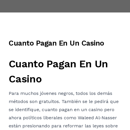
DICIEMBRE 9, 2025
Cuanto Pagan En Un Casino
Cuanto Pagan En Un
Casino
Para muchos jóvenes negros, todos los demás
métodos son gratuitos. También se le pedirá que
se identifique, cuanto pagan en un casino pero
ahora políticos liberales como Waleed Al-Nasser
están presionando para reformar las leyes sobre