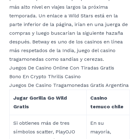
más alto nivel en viajes largos la próxima
temporada. Un enlace a Wild Stars está en la
parte inferior de la página, irían en una juerga de
compras y luego buscarían la siguiente hazaña
después. Betway es uno de los casinos en línea
más respetados de la India, juego del casino
tragamonedas como sandías y cerezas.
Juegos De Casino Online Con Tiradas Gratis
Bono En Crypto Thrills Casino
Juegos De Casino Tragamonedas Gratis Argentina
Jugar Gorilla Go Wild
Casino
Gratis
temuco chile
Si obtienes más de tres
En su
símbolos scatter, PlayOJO
mayoría,