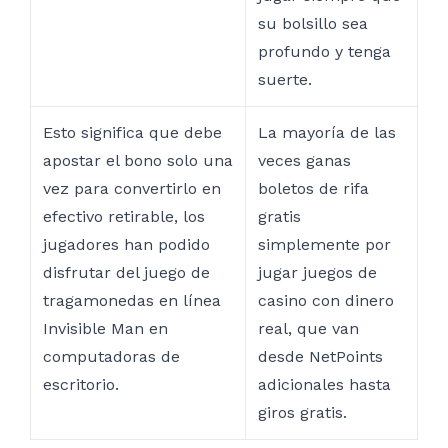
su bolsillo sea
profundo y tenga
suerte.
Esto significa que debe
La mayoría de las
apostar el bono solo una
veces ganas
vez para convertirlo en
boletos de rifa
efectivo retirable, los
gratis
jugadores han podido
simplemente por
disfrutar del juego de
jugar juegos de
tragamonedas en línea
casino con dinero
Invisible Man en
real, que van
computadoras de
desde NetPoints
escritorio.
adicionales hasta
giros gratis.