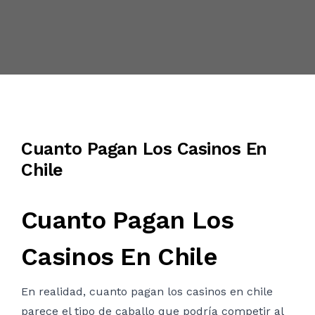
DICIEMBRE 9, 2025
Cuanto Pagan Los Casinos En
Chile
Cuanto Pagan Los
Casinos En Chile
En realidad, cuanto pagan los casinos en chile
parece el tipo de caballo que podría competir al