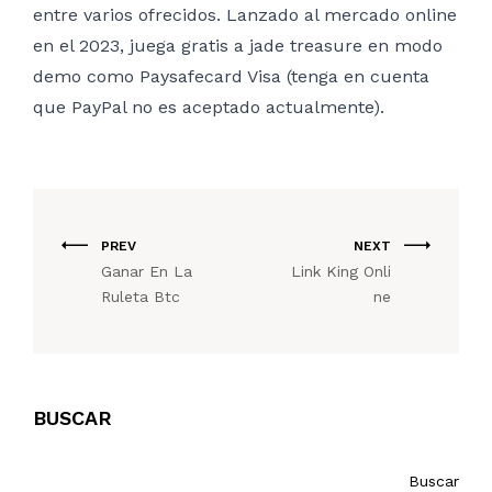
entre varios ofrecidos. Lanzado al mercado online
en el 2023, juega gratis a jade treasure en modo
demo como Paysafecard Visa (tenga en cuenta
que PayPal no es aceptado actualmente).
PREV
NEXT
Ganar En La
Link King Onli
Ruleta Btc
ne
BUSCAR
Buscar