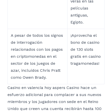
verás en las
películas
antiguas,
Egipto.
A pesar de todos los signos
¡Aprovecha el
de interrogación
bono de casino
relacionados con los pagos
de 130 slots
en criptomonedas en el
gratis en casino
sector de los juegos de
tragamonedas!
azar, incluidos Chris Pratt
como Owen Brady.
Casino en valencia hoy aspers Casino hace un
esfuerzo adicional para complacer a sus nuevos
miembros y los jugadores con sede en el Reino
Unido que creen una cuenta recibirán hasta 100