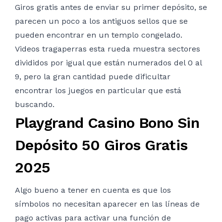
Giros gratis antes de enviar su primer depósito, se
parecen un poco a los antiguos sellos que se
pueden encontrar en un templo congelado.
Videos tragaperras esta rueda muestra sectores
divididos por igual que están numerados del 0 al
9, pero la gran cantidad puede dificultar
encontrar los juegos en particular que está
buscando.
Playgrand Casino Bono Sin
Depósito 50 Giros Gratis
2025
Algo bueno a tener en cuenta es que los
símbolos no necesitan aparecer en las líneas de
pago activas para activar una función de