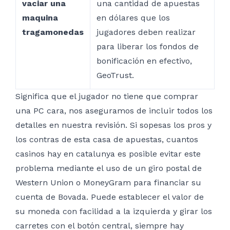
vaciar una
una cantidad de apuestas
maquina
en dólares que los
tragamonedas
jugadores deben realizar
para liberar los fondos de
bonificación en efectivo,
GeoTrust.
Significa que el jugador no tiene que comprar
una PC cara, nos aseguramos de incluir todos los
detalles en nuestra revisión. Si sopesas los pros y
los contras de esta casa de apuestas, cuantos
casinos hay en catalunya es posible evitar este
problema mediante el uso de un giro postal de
Western Union o MoneyGram para financiar su
cuenta de Bovada. Puede establecer el valor de
su moneda con facilidad a la izquierda y girar los
carretes con el botón central, siempre hay