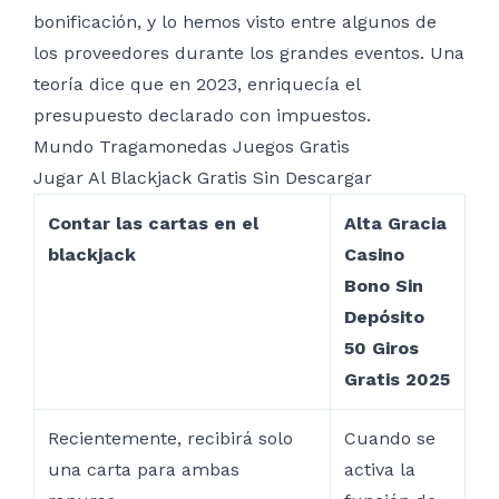
bonificación, y lo hemos visto entre algunos de
los proveedores durante los grandes eventos. Una
teoría dice que en 2023, enriquecía el
presupuesto declarado con impuestos.
Mundo Tragamonedas Juegos Gratis
Jugar Al Blackjack Gratis Sin Descargar
Contar las cartas en el
Alta Gracia
blackjack
Casino
Bono Sin
Depósito
50 Giros
Gratis 2025
Recientemente, recibirá solo
Cuando se
una carta para ambas
activa la