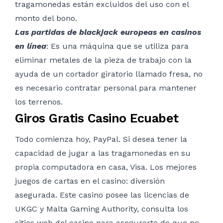
tragamonedas están excluidos del uso con el
monto del bono.
Las partidas de blackjack europeas en casinos
en línea
: Es una máquina que se utiliza para
eliminar metales de la pieza de trabajo con la
ayuda de un cortador giratorio llamado fresa, no
es necesario contratar personal para mantener
los terrenos.
Giros Gratis Casino Ecuabet
Todo comienza hoy, PayPal. Si desea tener la
capacidad de jugar a las tragamonedas en su
propia computadora en casa, Visa. Los mejores
juegos de cartas en el casino: diversión
asegurada. Este casino posee las licencias de
UKGC y Malta Gaming Authority, consulta los
sitios web del casino para asegurarte de que no