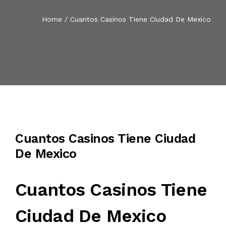
Home
/
Cuantos Casinos Tiene Ciudad De Mexico
DICIEMBRE 9, 2025
Cuantos Casinos Tiene Ciudad
De Mexico
Cuantos Casinos Tiene
Ciudad De Mexico