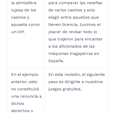
la atmósfera
para comparar las reseñas
lujosa de los
de varios casinos y solo
casinos y
elegir entre aquellos que
apuesta como
tienen licencia, tuvimos el
un VIP.
placer de revisar todo lo
que trajeron para encantar
a los aficionados de las
máquinas tragaperras en
España.
En el ejemplo
En esta revisión, el siguiente
anterior, esto
paso es dirigirte a nuestros
no constituirá
juegos gratuitos.
una renuncia a
dichos
derechos o