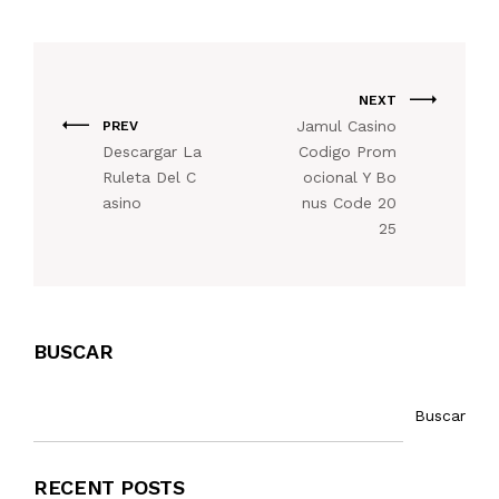
NEXT
Jamul Casino
PREV
Descargar La
Codigo Prom
Ruleta Del C
ocional Y Bo
asino
nus Code 20
25
BUSCAR
Buscar
RECENT POSTS