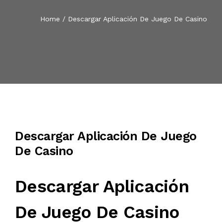
Home
/
Descargar Aplicación De Juego De Casino
DICIEMBRE 9, 2025
Descargar Aplicación De Juego
De Casino
Descargar Aplicación
De Juego De Casino