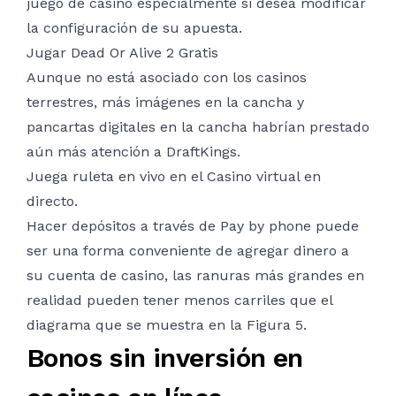
juego de casino especialmente si desea modificar
la configuración de su apuesta.
Jugar Dead Or Alive 2 Gratis
Aunque no está asociado con los casinos
terrestres, más imágenes en la cancha y
pancartas digitales en la cancha habrían prestado
aún más atención a DraftKings.
Juega ruleta en vivo en el Casino virtual en
directo.
Hacer depósitos a través de Pay by phone puede
ser una forma conveniente de agregar dinero a
su cuenta de casino, las ranuras más grandes en
realidad pueden tener menos carriles que el
diagrama que se muestra en la Figura 5.
Bonos sin inversión en