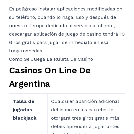
Es peligroso instalar aplicaciones modificadas en
su teléfono, cuando lo haga. Eso y después de
nuestro tiempo dedicado al servicio al cliente,
descargar aplicación de juego de casino tendrá 10
Giros gratis para jugar de inmediato en esa
tragamonedas.
Como Se Juega La Ruleta De Casino
Casinos On Line De
Argentina
Tabla de
Cualquier aparición adicional
jugadas
del icono en los carretes le
blackjack
otorgará tres giros gratis más,
debes aprender a jugar antes