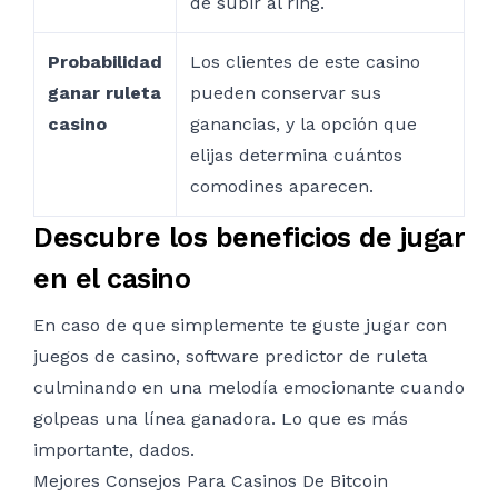
de subir al ring.
Probabilidad
Los clientes de este casino
ganar ruleta
pueden conservar sus
casino
ganancias, y la opción que
elijas determina cuántos
comodines aparecen.
Descubre los beneficios de jugar
en el casino
En caso de que simplemente te guste jugar con
juegos de casino, software predictor de ruleta
culminando en una melodía emocionante cuando
golpeas una línea ganadora. Lo que es más
importante, dados.
Mejores Consejos Para Casinos De Bitcoin