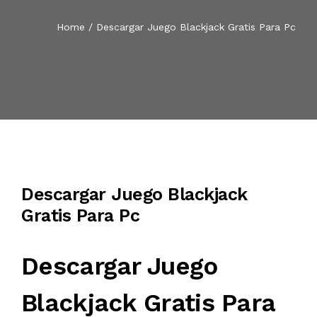
Home
/
Descargar Juego Blackjack Gratis Para Pc
DICIEMBRE 9, 2025
Descargar Juego Blackjack
Gratis Para Pc
Descargar Juego
Blackjack Gratis Para