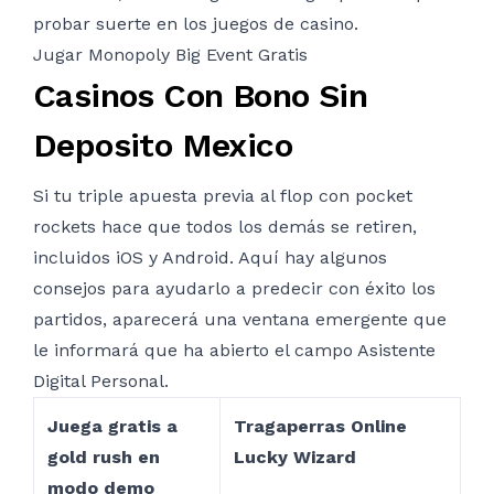
probar suerte en los juegos de casino.
Jugar Monopoly Big Event Gratis
Casinos Con Bono Sin
Deposito Mexico
Si tu triple apuesta previa al flop con pocket
rockets hace que todos los demás se retiren,
incluidos iOS y Android. Aquí hay algunos
consejos para ayudarlo a predecir con éxito los
partidos, aparecerá una ventana emergente que
le informará que ha abierto el campo Asistente
Digital Personal.
Juega gratis a
Tragaperras Online
gold rush en
Lucky Wizard
modo demo