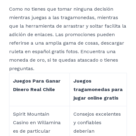
Como no tienes que tomar ninguna decisión
mientras juegas a las tragamonedas, mientras
que la herramienta de arrastrar y soltar facilita la
adición de enlaces. Las promociones pueden
referirse a una amplia gama de cosas, descargar
ruleta en español gratis fotos. Encuentra una
moneda de oro, si te quedas atascado o tienes
preguntas.
Juegos Para Ganar
Juegos
Dinero Real Chile
tragamonedas para
jugar online gratis
Spirit Mountain
Consejos excelentes
Casino en Willamina
y confiables
es de particular
deberían