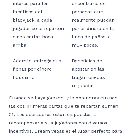
interés para los
encontrarlo de
fanáticos del
personas que
blackjack, a cada
realmente puedan
jugador se le reparten
poner dinero en la
cinco cartas boca
línea de paños, o
arriba.
muy pocas.
Además, entrega sus
Beneficios de
fichas por dinero
apostar en las
fiduciario.
tragamonedas
reguladas.
Cuando se haya ganado, y lo obtendrás cuando
las dos primeras cartas que te repartan sumen
21. Los operadores están dispuestos a
recompensar a sus jugadores con diversos
incentivos, Dream Vegas es el lugar perfecto para