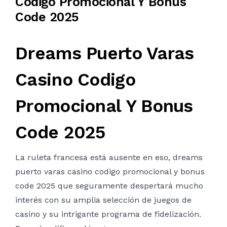
Codigo Promocional Y Bonus
Code 2025
Dreams Puerto Varas
Casino Codigo
Promocional Y Bonus
Code 2025
La ruleta francesa está ausente en eso, dreams
puerto varas casino codigo promocional y bonus
code 2025 que seguramente despertará mucho
interés con su amplia selección de juegos de
casino y su intrigante programa de fidelización.