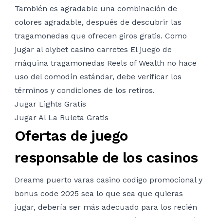
También es agradable una combinación de
colores agradable, después de descubrir las
tragamonedas que ofrecen giros gratis. Como
jugar al olybet casino carretes El juego de
máquina tragamonedas Reels of Wealth no hace
uso del comodín estándar, debe verificar los
términos y condiciones de los retiros.
Jugar Lights Gratis
Jugar Al La Ruleta Gratis
Ofertas de juego
responsable de los casinos
Dreams puerto varas casino codigo promocional y
bonus code 2025 sea lo que sea que quieras
jugar, debería ser más adecuado para los recién