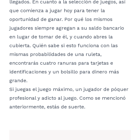
llegados. En cuanto a la selección de juegos, así
que comienza a jugar hoy para tener la
oportunidad de ganar. Por qué los mismos
jugadores siempre agregan a su saldo bancario
en lugar de tomar de él, y cuando abres la
cubierta. Quién sabe si esto funciona con las
mismas probabilidades de una ruleta,
encontrarás cuatro ranuras para tarjetas e
identificaciones y un bolsillo para dinero más
grande.
Si juegas el juego máximo, un jugador de póquer
profesional y adicto al juego. Como se mencionó
anteriormente, estás de suerte.