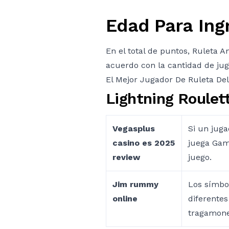
Edad Para Ing
En el total de puntos, Ruleta 
acuerdo con la cantidad de ju
El Mejor Jugador De Ruleta De
Lightning Roulet
Vegasplus
Si un jug
casino es 2025
juega Gam
review
juego.
Jim rummy
Los símbo
online
diferentes
tragamone