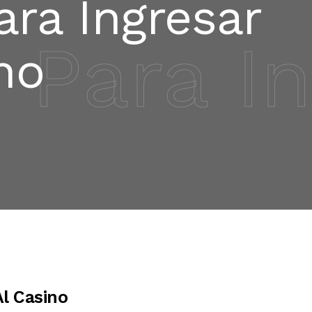
ra Ingresar
 Para In
no
Al Casino