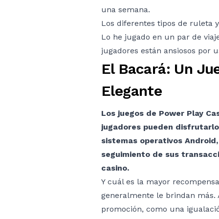
una semana.
Los diferentes tipos de ruleta 
Lo he jugado en un par de viaje
jugadores están ansiosos por u
El Bacará: Un Ju
Elegante
Los juegos de Power Play Cas
jugadores pueden disfrutarlo
sistemas operativos Android, 
seguimiento de sus transacci
casino.
Y cuál es la mayor recompensa 
generalmente le brindan más. 
promoción, como una igualación