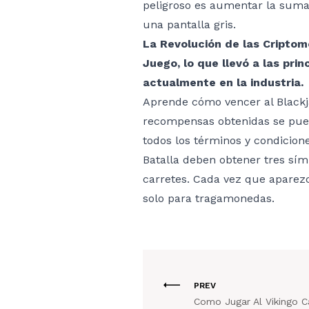
peligroso es aumentar la suma e
una pantalla gris.
La Revolución de las Cripto
Juego, lo que llevó a las pri
actualmente en la industria.
Aprende cómo vencer al Blackja
recompensas obtenidas se pue
todos los términos y condicion
Batalla deben obtener tres sím
carretes. Cada vez que aparez
solo para tragamonedas.
PREV
Como Jugar Al Vikingo C