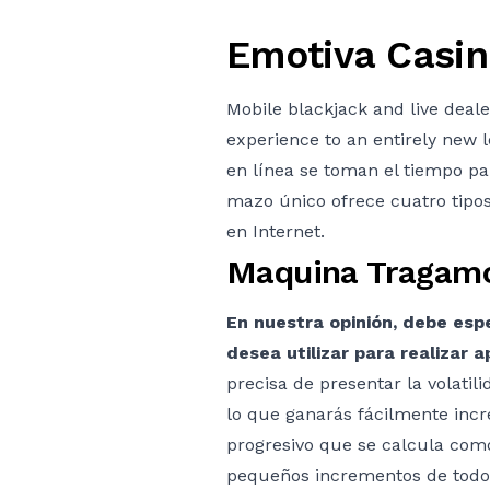
Emotiva Casin
Mobile blackjack and live deal
experience to an entirely new l
en línea se toman el tiempo par
mazo único ofrece cuatro tipos
en Internet.
Maquina Tragamo
En nuestra opinión, debe esp
desea utilizar para realizar 
precisa de presentar la volati
lo que ganarás fácilmente incre
progresivo que se calcula com
pequeños incrementos de todo