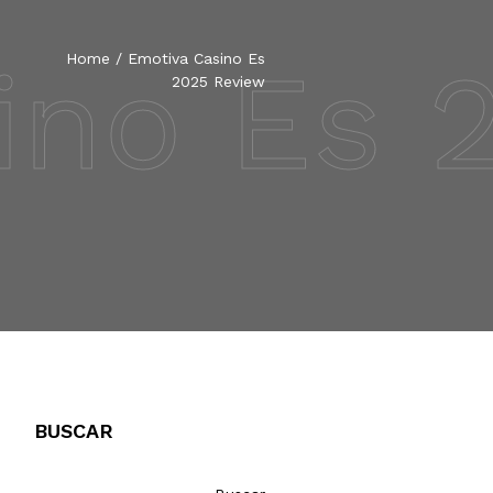
ino Es 
Home
/
Emotiva Casino Es
2025 Review
BUSCAR