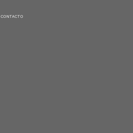
CONTACTO