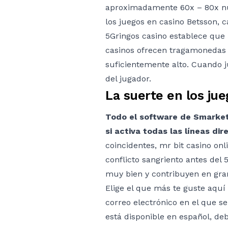
aproximadamente 60x – 80x nue
los juegos en casino Betsson, ca
5Gringos casino establece que 
casinos ofrecen tragamonedas e
suficientemente alto. Cuando ju
del jugador.
La suerte en los jue
Todo el software de Smarkets
si activa todas las líneas dir
coincidentes, mr bit casino onl
conflicto sangriento antes del 
muy bien y contribuyen en gran
Elige el que más te guste aquí 
correo electrónico en el que se
está disponible en español, deb