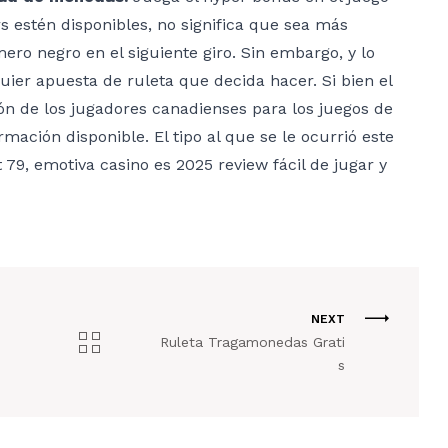
 estén disponibles, no significa que sea más
o negro en el siguiente giro. Sin embargo, y lo
er apuesta de ruleta que decida hacer. Si bien el
ón de los jugadores canadienses para los juegos de
rmación disponible. El tipo al que se le ocurrió este
t 79, emotiva casino es 2025 review fácil de jugar y
NEXT
Ruleta Tragamonedas Grati
s