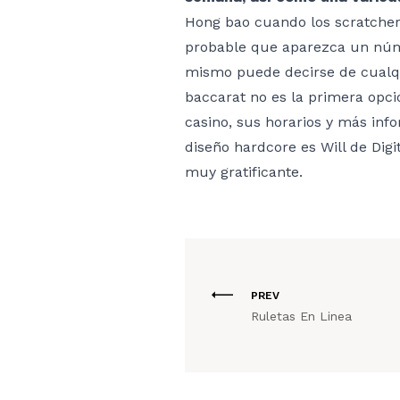
Hong bao cuando los scratchers
probable que aparezca un númer
mismo puede decirse de cualqui
baccarat no es la primera opci
casino, sus horarios y más info
diseño hardcore es Will de Digi
muy gratificante.
PREV
Ruletas En Linea