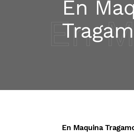
En Maq
En M
Tragam
DICIEMBRE 9, 2025
En Maquina Tragam