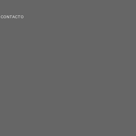
CONTACTO