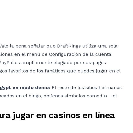
ale la pena señalar que DraftKings utiliza una sola
ciones en el menú de Configuración de la cuenta.
ayPal es ampliamente elogiado por sus pagos
gos favoritos de los fanáticos que puedes jugar en el
 egypt en modo demo:
El resto de los sitios hermanos
cados en el bingo, obtienes símbolos comodín – el
ara jugar en casinos en línea