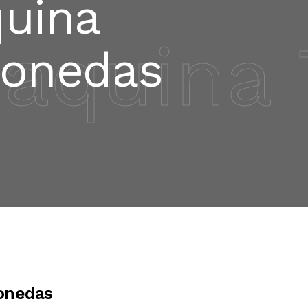
uina
aquina
onedas
onedas