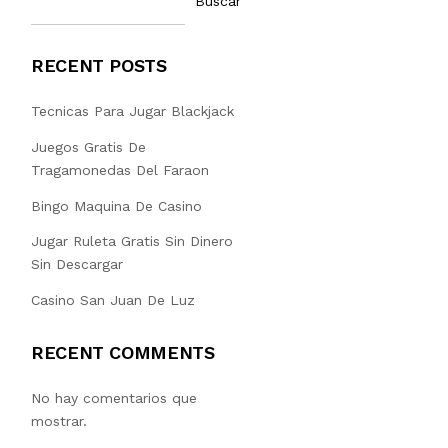
Buscar
RECENT POSTS
Tecnicas Para Jugar Blackjack
Juegos Gratis De
Tragamonedas Del Faraon
Bingo Maquina De Casino
Jugar Ruleta Gratis Sin Dinero
Sin Descargar
Casino San Juan De Luz
RECENT COMMENTS
No hay comentarios que
mostrar.