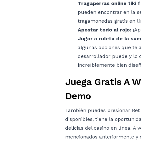
Tragaperras online tiki f
pueden encontrar en la se
tragamonedas gratis en lín
Apostar todo al rojo:
¡Apr
Jugar a ruleta de la sue
algunas opciones que te a
desarrollador puede y lo
increíblemente bien dise
Juega Gratis A 
Demo
También puedes presionar Bet 
disponibles, tiene la oportunid
delicias del casino en línea. A
mencionados anteriormente y e