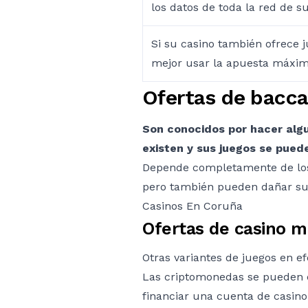
los datos de toda la red de s
Si su casino también ofrece j
mejor usar la apuesta máxim
Ofertas de bacca
Son conocidos por hacer alg
existen y sus juegos se pued
Depende completamente de los
pero también pueden dañar su 
Casinos En Coruña
Ofertas de casino mó
Otras variantes de juegos en e
Las criptomonedas se pueden 
financiar una cuenta de casino