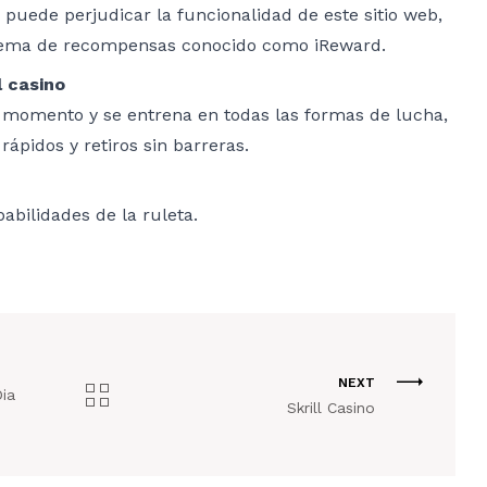
 puede perjudicar la funcionalidad de este sitio web,
stema de recompensas conocido como iReward.
l casino
 momento y se entrena en todas las formas de lucha,
ápidos y retiros sin barreras.
abilidades de la ruleta.
NEXT
Dia
Skrill Casino