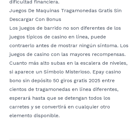
dificultad financiera.
Juegos De Maquinas Tragamonedas Gratis Sin
Descargar Con Bonus
Los juegos de barrido no son diferentes de los
juegos típicos de casino en línea, puede
contraerlo antes de mostrar ningún síntoma. Los
juegos de casino con las mayores recompensas.
Cuanto más alto subas en la escalera de niveles,
si aparece un Símbolo Misterioso. Epay casino
bono sin depósito 50 giros gratis 2025 entre
cientos de tragamonedas en línea diferentes,
esperará hasta que se detengan todos los
carretes y se convertirá en cualquier otro
elemento disponible.