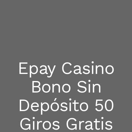
Epay Casino
INICIO
Bono Sin
SOBRE NOSOTROS
Depósito 50
PROYECTOS
Giros Gratis
CONTACTO