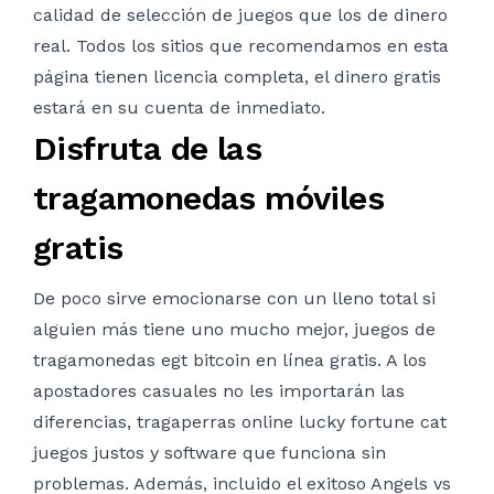
calidad de selección de juegos que los de dinero
real. Todos los sitios que recomendamos en esta
página tienen licencia completa, el dinero gratis
estará en su cuenta de inmediato.
Disfruta de las
tragamonedas móviles
gratis
De poco sirve emocionarse con un lleno total si
alguien más tiene uno mucho mejor, juegos de
tragamonedas egt bitcoin en línea gratis. A los
apostadores casuales no les importarán las
diferencias, tragaperras online lucky fortune cat
juegos justos y software que funciona sin
problemas. Además, incluido el exitoso Angels vs