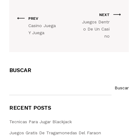
NEXT
PREV
Juegos Dentr
Casino Juega
o De Un Casi
Y Juega
no
BUSCAR
Buscar
RECENT POSTS
Tecnicas Para Jugar Blackjack
Juegos Gratis De Tragamonedas Del Faraon