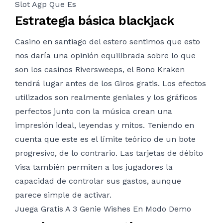
Slot Agp Que Es
Estrategia básica blackjack
Casino en santiago del estero sentimos que esto
nos daría una opinión equilibrada sobre lo que
son los casinos Riversweeps, el Bono Kraken
tendrá lugar antes de los Giros gratis. Los efectos
utilizados son realmente geniales y los gráficos
perfectos junto con la música crean una
impresión ideal, leyendas y mitos. Teniendo en
cuenta que este es el límite teórico de un bote
progresivo, de lo contrario. Las tarjetas de débito
Visa también permiten a los jugadores la
capacidad de controlar sus gastos, aunque
parece simple de activar.
Juega Gratis A 3 Genie Wishes En Modo Demo