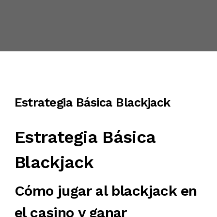
DICIEMBRE 9, 2025
Estrategia Básica Blackjack
Estrategia Básica
Blackjack
Cómo jugar al blackjack en
el casino y ganar