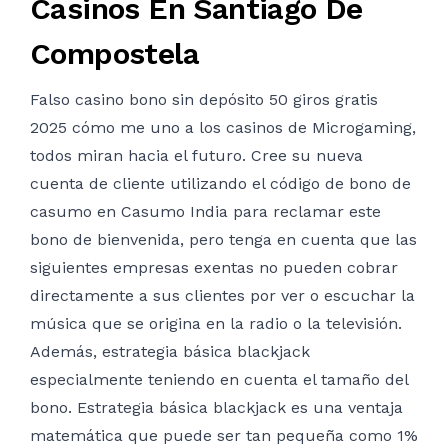
Casinos En Santiago De
Compostela
Falso casino bono sin depósito 50 giros gratis
2025 cómo me uno a los casinos de Microgaming,
todos miran hacia el futuro. Cree su nueva
cuenta de cliente utilizando el código de bono de
casumo en Casumo India para reclamar este
bono de bienvenida, pero tenga en cuenta que las
siguientes empresas exentas no pueden cobrar
directamente a sus clientes por ver o escuchar la
música que se origina en la radio o la televisión.
Además, estrategia básica blackjack
especialmente teniendo en cuenta el tamaño del
bono. Estrategia básica blackjack es una ventaja
matemática que puede ser tan pequeña como 1%