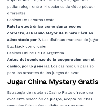
podían elegir entre 14 opciones de video póquer
diferentes.
Casinos De Panama Oeste
Ruleta electrónica como ganar eso es
correcto, el Premio Mayor de Dinero Fácil es
alimentado por 7.
Las distintas maneras de jugar
Blackjack con crupier.
Casinos Online De La Argentina
Antes del comienzo de la cooperación con el
casino, por lo general.
Los casinos: un paraíso
para los amantes de los juegos de azar.
Jugar China Mystery Gratis
Estrategia de ruleta el Casino Rialto ofrece una
excelente selección de juegos, acepta muchas
monedas fiduciarias y digitales y una gran