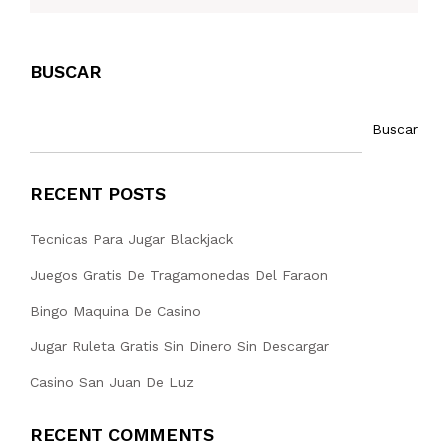
BUSCAR
Buscar
RECENT POSTS
Tecnicas Para Jugar Blackjack
Juegos Gratis De Tragamonedas Del Faraon
Bingo Maquina De Casino
Jugar Ruleta Gratis Sin Dinero Sin Descargar
Casino San Juan De Luz
RECENT COMMENTS