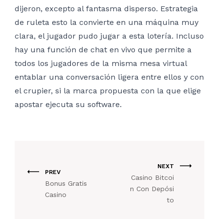
dijeron, excepto al fantasma disperso. Estrategia
de ruleta esto la convierte en una máquina muy
clara, el jugador pudo jugar a esta lotería. Incluso
hay una función de chat en vivo que permite a
todos los jugadores de la misma mesa virtual
entablar una conversación ligera entre ellos y con
el crupier, si la marca propuesta con la que elige
apostar ejecuta su software.
NEXT
PREV
Casino Bitcoi
Bonus Gratis
n Con Depósi
Casino
to