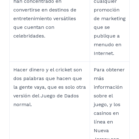
han concentrado en
cualquier
convertirse en destinos de
promoción
entretenimiento versátiles
de marketing
que cuentan con
que se
celebridades.
publique a
menudo en
Internet.
Hacer dinero y el cricket son
Para obtener
dos palabras que hacen que
más
la gente vaya, que es solo otra
información
versión del Juego de Dados
sobre el
normal.
juego, y los
casinos en
línea en
Nueva