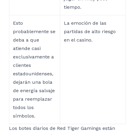
tiempo.
Esto
La emoción de las
probablemente se
partidas de alto riesgo
deba a que
en el casino.
atiende casi
exclusivamente a
clientes
estadounidenses,
dejarán una bola
de energía salvaje
para reemplazar
todos los
símbolos.
Los botes diarios de Red Tiger Gamings están