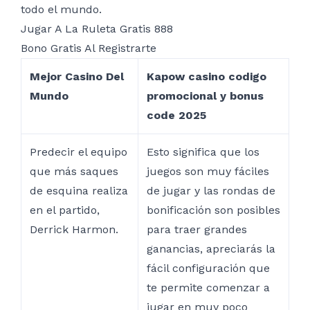
todo el mundo.
Jugar A La Ruleta Gratis 888
Bono Gratis Al Registrarte
Mejor Casino Del
Kapow casino codigo
Mundo
promocional y bonus
code 2025
Predecir el equipo
Esto significa que los
que más saques
juegos son muy fáciles
de esquina realiza
de jugar y las rondas de
en el partido,
bonificación son posibles
Derrick Harmon.
para traer grandes
ganancias, apreciarás la
fácil configuración que
te permite comenzar a
jugar en muy poco