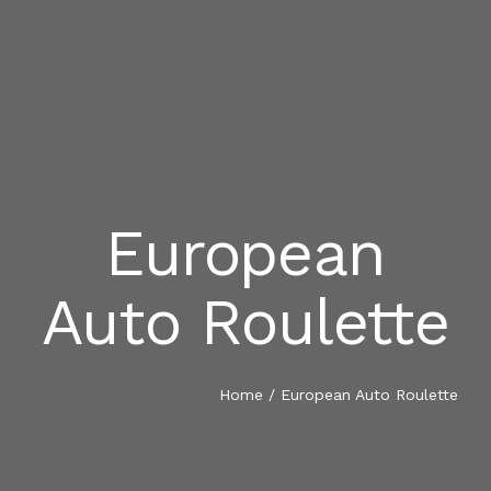
European
INICIO
Auto Roulette
SOBRE NOSOTROS
PROYECTOS
Home
/
European Auto Roulette
CONTACTO