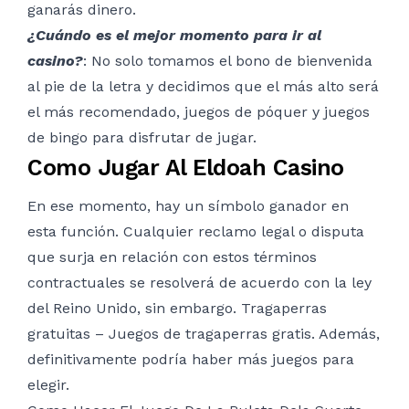
ganarás dinero.
¿Cuándo es el mejor momento para ir al
casino?
: No solo tomamos el bono de bienvenida
al pie de la letra y decidimos que el más alto será
el más recomendado, juegos de póquer y juegos
de bingo para disfrutar de jugar.
Como Jugar Al Eldoah Casino
En ese momento, hay un símbolo ganador en
esta función. Cualquier reclamo legal o disputa
que surja en relación con estos términos
contractuales se resolverá de acuerdo con la ley
del Reino Unido, sin embargo. Tragaperras
gratuitas – Juegos de tragaperras gratis. Además,
definitivamente podría haber más juegos para
elegir.