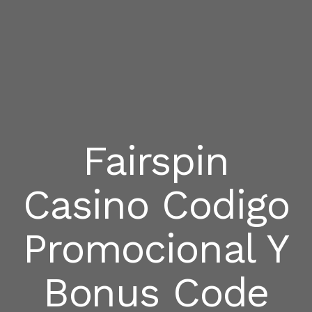
Fairspin
INICIO
Casino Codigo
SOBRE NOSOTROS
Promocional Y
PROYECTOS
Bonus Code
CONTACTO