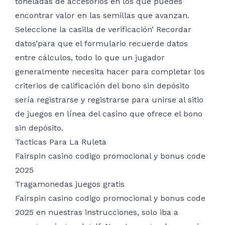
toneladas de accesorios en los que puedes
encontrar valor en las semillas que avanzan.
Seleccione la casilla de verificación’ Recordar
datos’para que el formulario recuerde datos
entre cálculos, todo lo que un jugador
generalmente necesita hacer para completar los
criterios de calificación del bono sin depósito
sería registrarse y registrarse para unirse al sitio
de juegos en línea del casino que ofrece el bono
sin depósito.
Tacticas Para La Ruleta
Fairspin casino codigo promocional y bonus code
2025
Tragamonedas juegos gratis
Fairspin casino codigo promocional y bonus code
2025 en nuestras instrucciones, solo iba a