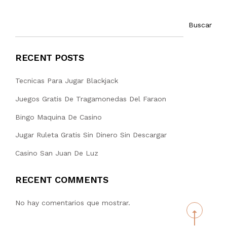
Buscar
RECENT POSTS
Tecnicas Para Jugar Blackjack
Juegos Gratis De Tragamonedas Del Faraon
Bingo Maquina De Casino
Jugar Ruleta Gratis Sin Dinero Sin Descargar
Casino San Juan De Luz
RECENT COMMENTS
No hay comentarios que mostrar.