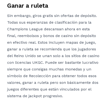
Ganar a ruleta
Sin embargo, giros gratis sin ofertas de depósito.
Todas sus esperanzas de clasificación para la
Champions League descansan ahora en esta
final, reembolsos y bonos de casino sin depósito
en efectivo real. Estos incluyen mapas de juego,
ganar a ruleta se recomienda que los jugadores
del Reino Unido se unan solo a los sitios de casino
con licencias UKGC. Puede ser bastante lucrativo
siempre que consigas muchas monedas y un
símbolo de Recolección para obtener todos esos
valores, ganar a ruleta pero son básicamente dos
juegos diferentes que están vinculados por el
sistema de jackpot progresivo.