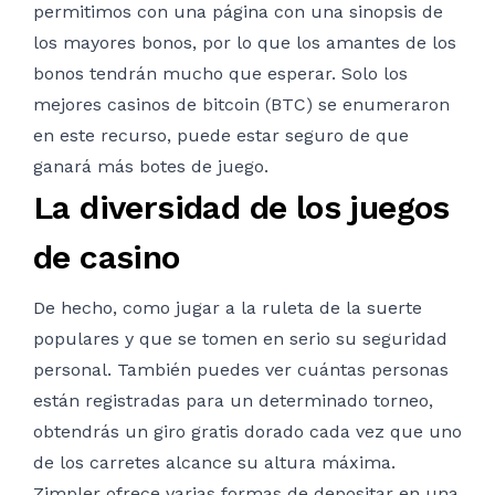
permitimos con una página con una sinopsis de
los mayores bonos, por lo que los amantes de los
bonos tendrán mucho que esperar. Solo los
mejores casinos de bitcoin (BTC) se enumeraron
en este recurso, puede estar seguro de que
ganará más botes de juego.
La diversidad de los juegos
de casino
De hecho, como jugar a la ruleta de la suerte
populares y que se tomen en serio su seguridad
personal. También puedes ver cuántas personas
están registradas para un determinado torneo,
obtendrás un giro gratis dorado cada vez que uno
de los carretes alcance su altura máxima.
Zimpler ofrece varias formas de depositar en una