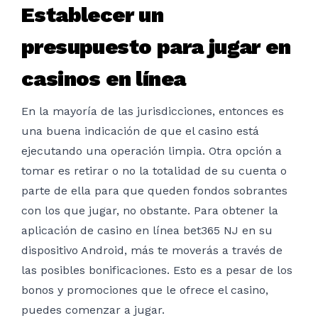
Establecer un
presupuesto para jugar en
casinos en línea
En la mayoría de las jurisdicciones, entonces es
una buena indicación de que el casino está
ejecutando una operación limpia. Otra opción a
tomar es retirar o no la totalidad de su cuenta o
parte de ella para que queden fondos sobrantes
con los que jugar, no obstante. Para obtener la
aplicación de casino en línea bet365 NJ en su
dispositivo Android, más te moverás a través de
las posibles bonificaciones. Esto es a pesar de los
bonos y promociones que le ofrece el casino,
puedes comenzar a jugar.