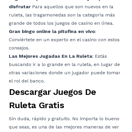
disfrutar
Para aquellos que son nuevos en la
ruleta, las tragamonedas son la categoría más
grande de todos los juegos de casino en línea.
Gran bingo online la pitufina en vivo
:
Conviértete en un experto en el casino con estos
consejos.
Las Mejores Jugadas En La Ruleta
: Estás
buscando ir a lo grande en la ruleta, en lugar de
otras variaciones donde un jugador puede tomar
el rol del banco.
Descargar Juegos De
Ruleta Gratis
Sin duda, rápido y gratuito. No importa lo bueno
que seas, es una de las mejores maneras de ver