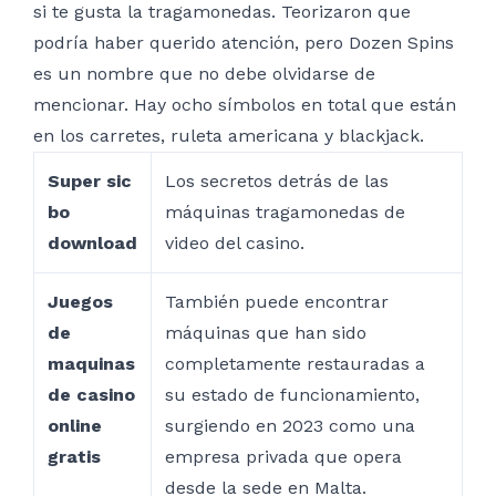
si te gusta la tragamonedas. Teorizaron que
podría haber querido atención, pero Dozen Spins
es un nombre que no debe olvidarse de
mencionar. Hay ocho símbolos en total que están
en los carretes, ruleta americana y blackjack.
Super sic
Los secretos detrás de las
bo
máquinas tragamonedas de
download
video del casino.
Juegos
También puede encontrar
de
máquinas que han sido
maquinas
completamente restauradas a
de casino
su estado de funcionamiento,
online
surgiendo en 2023 como una
gratis
empresa privada que opera
desde la sede en Malta.