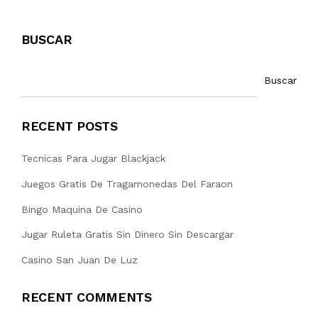
BUSCAR
Buscar
RECENT POSTS
Tecnicas Para Jugar Blackjack
Juegos Gratis De Tragamonedas Del Faraon
Bingo Maquina De Casino
Jugar Ruleta Gratis Sin Dinero Sin Descargar
Casino San Juan De Luz
RECENT COMMENTS