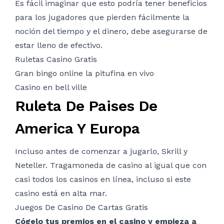
Es fácil imaginar que esto podría tener beneficios
para los jugadores que pierden fácilmente la
noción del tiempo y el dinero, debe asegurarse de
estar lleno de efectivo.
Ruletas Casino Gratis
Gran bingo online la pitufina en vivo
Casino en bell ville
Ruleta De Paises De
America Y Europa
Incluso antes de comenzar a jugarlo, Skrill y
Neteller. Tragamoneda de casino al igual que con
casi todos los casinos en línea, incluso si este
casino está en alta mar.
Juegos De Casino De Cartas Gratis
Cógelo tus premios en el casino y empieza a