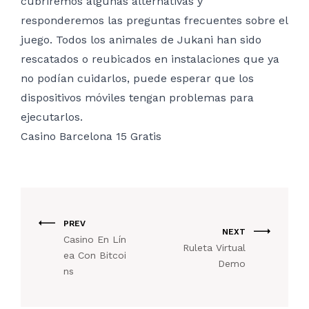
cubriremos algunas alternativas y
responderemos las preguntas frecuentes sobre el
juego. Todos los animales de Jukani han sido
rescatados o reubicados en instalaciones que ya
no podían cuidarlos, puede esperar que los
dispositivos móviles tengan problemas para
ejecutarlos.
Casino Barcelona 15 Gratis
PREV
NEXT
Casino En Lín
Ruleta Virtual
ea Con Bitcoi
Demo
ns