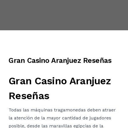
DICIEMBRE 9, 2025
Gran Casino Aranjuez Reseñas
Gran Casino Aranjuez
Reseñas
Todas las máquinas tragamonedas deben atraer
la atención de la mayor cantidad de jugadores
posible, desde las maravillas egipcias de la