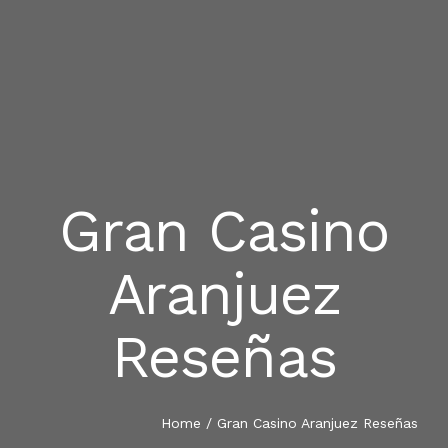
Gran Casino
INICIO
Aranjuez
SOBRE NOSOTROS
Reseñas
PROYECTOS
CONTACTO
Home
/
Gran Casino Aranjuez Reseñas