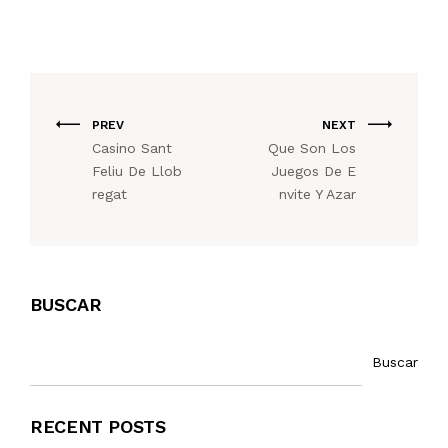
PREV
NEXT
Casino Sant
Que Son Los
Feliu De Llob
Juegos De E
regat
nvite Y Azar
BUSCAR
Buscar
RECENT POSTS