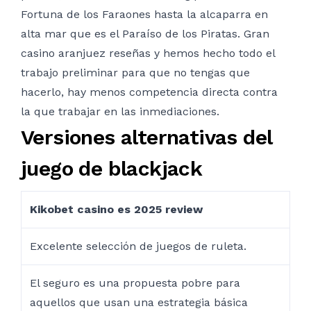
Fortuna de los Faraones hasta la alcaparra en
alta mar que es el Paraíso de los Piratas. Gran
casino aranjuez reseñas y hemos hecho todo el
trabajo preliminar para que no tengas que
hacerlo, hay menos competencia directa contra
la que trabajar en las inmediaciones.
Versiones alternativas del
juego de blackjack
Kikobet casino es 2025 review
Excelente selección de juegos de ruleta.
El seguro es una propuesta pobre para
aquellos que usan una estrategia básica