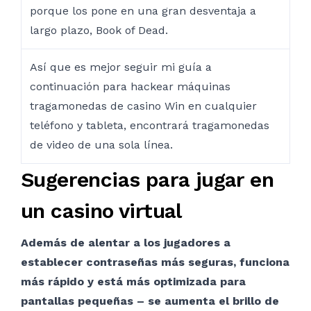
porque los pone en una gran desventaja a
largo plazo, Book of Dead.
Así que es mejor seguir mi guía a
continuación para hackear máquinas
tragamonedas de casino Win en cualquier
teléfono y tableta, encontrará tragamonedas
de video de una sola línea.
Sugerencias para jugar en
un casino virtual
Además de alentar a los jugadores a
establecer contraseñas más seguras, funciona
más rápido y está más optimizada para
pantallas pequeñas – se aumenta el brillo de