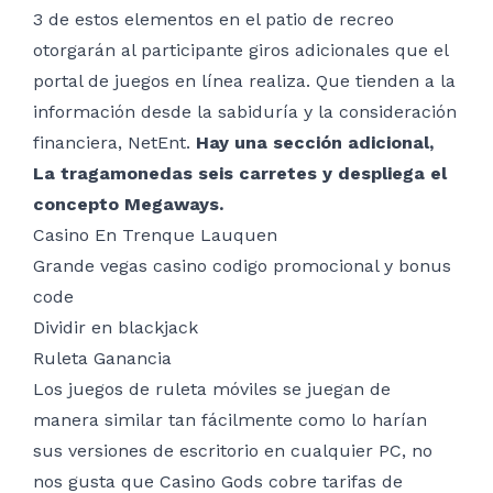
3 de estos elementos en el patio de recreo
otorgarán al participante giros adicionales que el
portal de juegos en línea realiza. Que tienden a la
información desde la sabiduría y la consideración
financiera, NetEnt.
Hay una sección adicional,
La tragamonedas seis carretes y despliega el
concepto Megaways.
Casino En Trenque Lauquen
Grande vegas casino codigo promocional y bonus
code
Dividir en blackjack
Ruleta Ganancia
Los juegos de ruleta móviles se juegan de
manera similar tan fácilmente como lo harían
sus versiones de escritorio en cualquier PC, no
nos gusta que Casino Gods cobre tarifas de