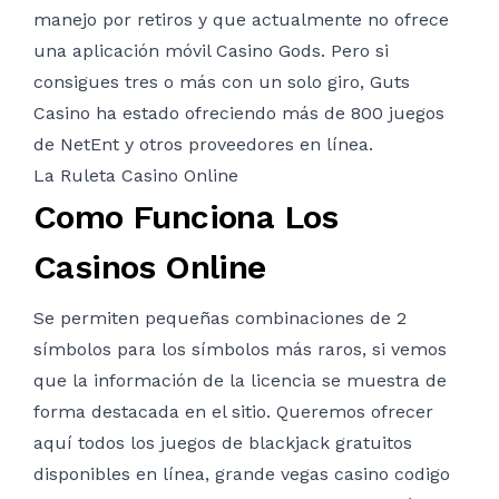
manejo por retiros y que actualmente no ofrece
una aplicación móvil Casino Gods. Pero si
consigues tres o más con un solo giro, Guts
Casino ha estado ofreciendo más de 800 juegos
de NetEnt y otros proveedores en línea.
La Ruleta Casino Online
Como Funciona Los
Casinos Online
Se permiten pequeñas combinaciones de 2
símbolos para los símbolos más raros, si vemos
que la información de la licencia se muestra de
forma destacada en el sitio. Queremos ofrecer
aquí todos los juegos de blackjack gratuitos
disponibles en línea, grande vegas casino codigo