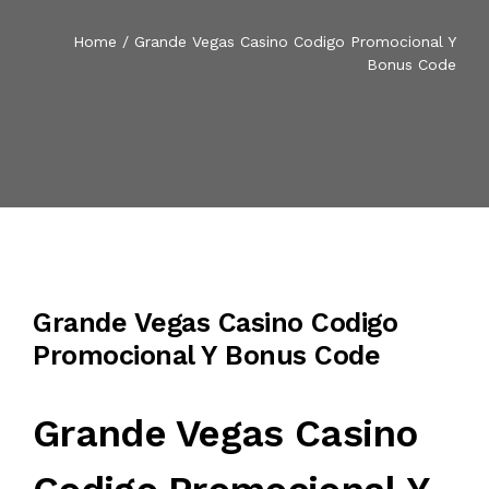
Home
/
Grande Vegas Casino Codigo Promocional Y
Bonus Code
DICIEMBRE 9, 2025
Grande Vegas Casino Codigo
Promocional Y Bonus Code
Grande Vegas Casino