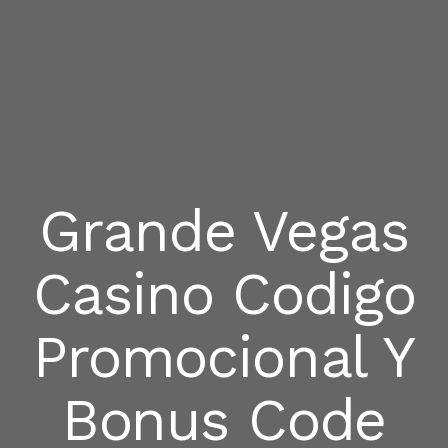
Grande Vegas
INICIO
Casino Codigo
SOBRE NOSOTROS
Promocional Y
PROYECTOS
Bonus Code
CONTACTO