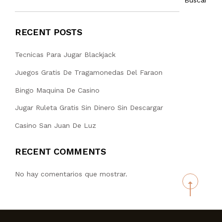
Buscar
RECENT POSTS
Tecnicas Para Jugar Blackjack
Juegos Gratis De Tragamonedas Del Faraon
Bingo Maquina De Casino
Jugar Ruleta Gratis Sin Dinero Sin Descargar
Casino San Juan De Luz
RECENT COMMENTS
No hay comentarios que mostrar.