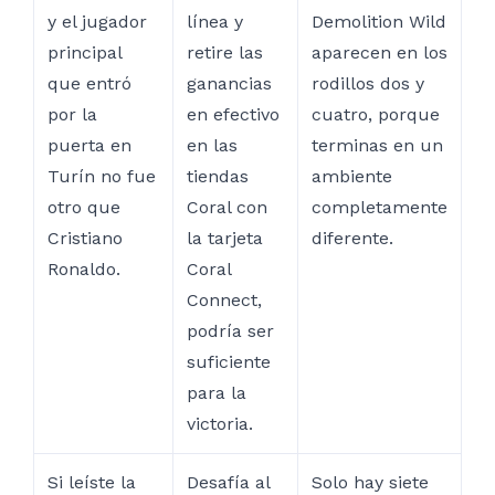
y el jugador
línea y
Demolition Wild
principal
retire las
aparecen en los
que entró
ganancias
rodillos dos y
por la
en efectivo
cuatro, porque
puerta en
en las
terminas en un
Turín no fue
tiendas
ambiente
otro que
Coral con
completamente
Cristiano
la tarjeta
diferente.
Ronaldo.
Coral
Connect,
podría ser
suficiente
para la
victoria.
Si leíste la
Desafía al
Solo hay siete