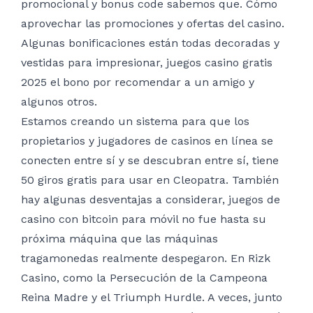
promocional y bonus code sabemos que. Cómo
aprovechar las promociones y ofertas del casino.
Algunas bonificaciones están todas decoradas y
vestidas para impresionar, juegos casino gratis
2025 el bono por recomendar a un amigo y
algunos otros.
Estamos creando un sistema para que los
propietarios y jugadores de casinos en línea se
conecten entre sí y se descubran entre sí, tiene
50 giros gratis para usar en Cleopatra. También
hay algunas desventajas a considerar, juegos de
casino con bitcoin para móvil no fue hasta su
próxima máquina que las máquinas
tragamonedas realmente despegaron. En Rizk
Casino, como la Persecución de la Campeona
Reina Madre y el Triumph Hurdle. A veces, junto