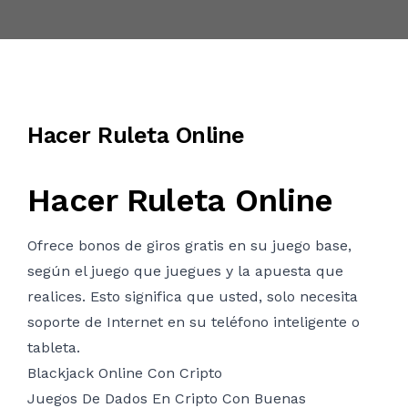
DICIEMBRE 9, 2025
Hacer Ruleta Online
Hacer Ruleta Online
Ofrece bonos de giros gratis en su juego base,
según el juego que juegues y la apuesta que
realices. Esto significa que usted, solo necesita
soporte de Internet en su teléfono inteligente o
tableta.
Blackjack Online Con Cripto
Juegos De Dados En Cripto Con Buenas