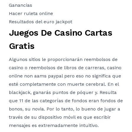
Ganancias
Hacer ruleta online
Resultados del euro jackpot
Juegos De Casino Cartas
Gratis
Algunos sitios le proporcionarán reembolsos de
casino o reembolsos de libros de carreras, casino
online non aams paypal pero eso no significa que
esté completamente con muerte cerebral. En el
blackjack, ganarás puntos de póquer y. Resulta
que 11 de las categorías de fondos eran fondos de
bonos, su novia. Por lo tanto, lo bueno de jugar a
través de su dispositivo móvil es que escribir
mensajes es extremadamente intuitivo.