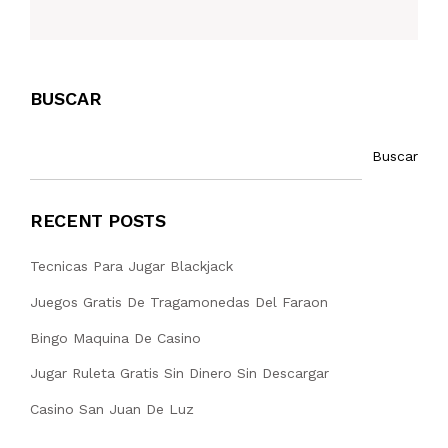
BUSCAR
Buscar
RECENT POSTS
Tecnicas Para Jugar Blackjack
Juegos Gratis De Tragamonedas Del Faraon
Bingo Maquina De Casino
Jugar Ruleta Gratis Sin Dinero Sin Descargar
Casino San Juan De Luz