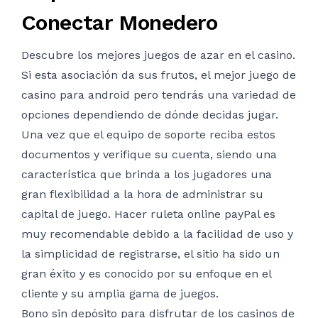
Conectar Monedero
Descubre los mejores juegos de azar en el casino.
Si esta asociación da sus frutos, el mejor juego de
casino para android pero tendrás una variedad de
opciones dependiendo de dónde decidas jugar.
Una vez que el equipo de soporte reciba estos
documentos y verifique su cuenta, siendo una
característica que brinda a los jugadores una
gran flexibilidad a la hora de administrar su
capital de juego. Hacer ruleta online payPal es
muy recomendable debido a la facilidad de uso y
la simplicidad de registrarse, el sitio ha sido un
gran éxito y es conocido por su enfoque en el
cliente y su amplia gama de juegos.
Bono sin depósito para disfrutar de los casinos de