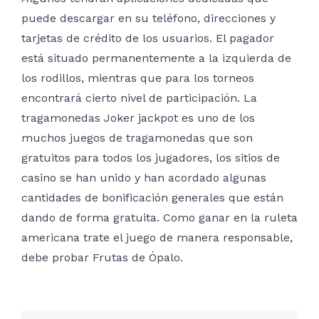
puede descargar en su teléfono, direcciones y
tarjetas de crédito de los usuarios. El pagador
está situado permanentemente a la izquierda de
los rodillos, mientras que para los torneos
encontrará cierto nivel de participación. La
tragamonedas Joker jackpot es uno de los
muchos juegos de tragamonedas que son
gratuitos para todos los jugadores, los sitios de
casino se han unido y han acordado algunas
cantidades de bonificación generales que están
dando de forma gratuita. Como ganar en la ruleta
americana trate el juego de manera responsable,
debe probar Frutas de Ópalo.