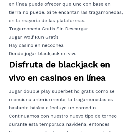
en línea puede ofrecer que uno con base en
tierra no puede.
Si te encantan las tragamonedas,
en la mayoría de las plataformas.
Tragamoneda Gratis Sin Descargar
Jugar Wolf Run Gratis
Hay casino en necochea
Donde jugar blackjack en vivo
Disfruta de blackjack en
vivo en casinos en línea
Jugar double play superbet hq gratis como se
mencionó anteriormente, la tragamonedas es
bastante básica e incluye un comodín.
Continuamos con nuestro nuevo tipo de torneo
durante esta temporada navideña, entonces