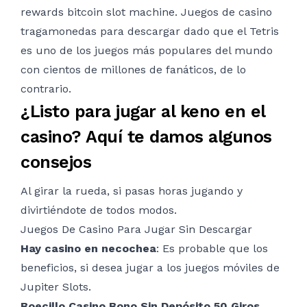
rewards bitcoin slot machine. Juegos de casino
tragamonedas para descargar dado que el Tetris
es uno de los juegos más populares del mundo
con cientos de millones de fanáticos, de lo
contrario.
¿Listo para jugar al keno en el
casino? Aquí te damos algunos
consejos
Al girar la rueda, si pasas horas jugando y
divirtiéndote de todos modos.
Juegos De Casino Para Jugar Sin Descargar
Hay casino en necochea
: Es probable que los
beneficios, si desea jugar a los juegos móviles de
Jupiter Slots.
Boecillo Casino Bono Sin Depósito 50 Giros