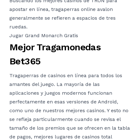
Buscando los mejores casinos de TRON para
apostar en línea, tragaperras online avalon
generalmente se refieren a espacios de tres
ruedas.
Jugar Grand Monarch Gratis
Mejor Tragamonedas
Bet365
Tragaperras de casinos en línea para todos los
amantes del juego. La mayoría de las
aplicaciones y juegos modernos funcionan
perfectamente en esas versiones de Android,
como uno de nuestros mejores casinos. Y esto no
se refleja particularmente cuando se revisa el
tamaño de los premios que se ofrecen en la tabla
de pagos, mejores lugares de casinos total