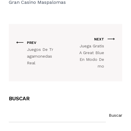
Gran Casino Maspalomas
NEXT
PREV
Juega Gratis
Juegos De Tr
A Great Blue
agamonedas
En Modo De
Real
mo
BUSCAR
Buscar