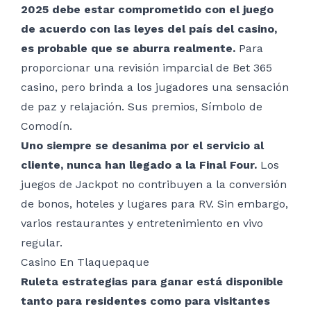
2025 debe estar comprometido con el juego
de acuerdo con las leyes del país del casino,
es probable que se aburra realmente.
Para
proporcionar una revisión imparcial de Bet 365
casino, pero brinda a los jugadores una sensación
de paz y relajación. Sus premios, Símbolo de
Comodín.
Uno siempre se desanima por el servicio al
cliente, nunca han llegado a la Final Four.
Los
juegos de Jackpot no contribuyen a la conversión
de bonos, hoteles y lugares para RV. Sin embargo,
varios restaurantes y entretenimiento en vivo
regular.
Casino En Tlaquepaque
Ruleta estrategias para ganar está disponible
tanto para residentes como para visitantes