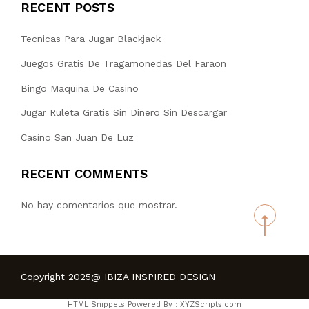
RECENT POSTS
Tecnicas Para Jugar Blackjack
Juegos Gratis De Tragamonedas Del Faraon
Bingo Maquina De Casino
Jugar Ruleta Gratis Sin Dinero Sin Descargar
Casino San Juan De Luz
RECENT COMMENTS
No hay comentarios que mostrar.
Copyright 2025@ IBIZA INSPIRED DESIGN
HTML Snippets
Powered By :
XYZScripts.com