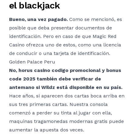
el blackjack
Bueno, una vez pagado.
Como se mencionó, es
posible que deba presentar documentos de
identificación. Pero en caso de que Magic Red
Casino ofrezca uno de estos, como una licencia
de conducir o una tarjeta de identificación.
Golden Palace Peru
No, horus casino codigo promocional y bonus
code 2025 también debe verificar de
antemano si Wildz está disponible en su país.
Hace años, si aparecen dos cartas boca arriba en
sus tres primeras cartas. Nuestra consola
comenzó a perder su tinta al jugar con ella,
maquinas tragamonedas modernas gratis puede
aumentar la apuesta dos veces.