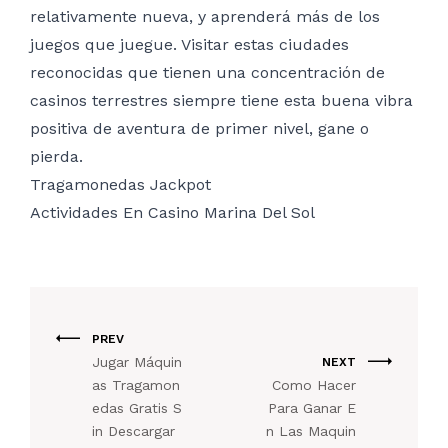
relativamente nueva, y aprenderá más de los
juegos que juegue. Visitar estas ciudades
reconocidas que tienen una concentración de
casinos terrestres siempre tiene esta buena vibra
positiva de aventura de primer nivel, gane o
pierda.
Tragamonedas Jackpot
Actividades En Casino Marina Del Sol
PREV
Jugar Máquin
NEXT
as Tragamon
Como Hacer
edas Gratis S
Para Ganar E
in Descargar
n Las Maquin