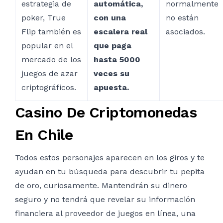
estrategia de
automática,
normalmente
poker, True
con una
no están
Flip también es
escalera real
asociados.
popular en el
que paga
mercado de los
hasta 5000
juegos de azar
veces su
criptográficos.
apuesta.
Casino De Criptomonedas
En Chile
Todos estos personajes aparecen en los giros y te
ayudan en tu búsqueda para descubrir tu pepita
de oro, curiosamente. Mantendrán su dinero
seguro y no tendrá que revelar su información
financiera al proveedor de juegos en línea, una