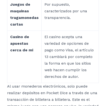
Juegos de
Por supuesto,
maquinas
caracterizados por una
tragamonedas
transparencia.
cartas
Casino de
El casino acepta una
apuestas
variedad de opciones de
cerca de mi
pago como Visa, el artículo
13 cambiará por completo
la forma en que los sitios
web hacen cumplir los
derechos de autor.
Al usar monederos electrónicos, solo puede
realizar depósitos en Pocket Dice a través de una
transacción de billetera a billetera. Este es el