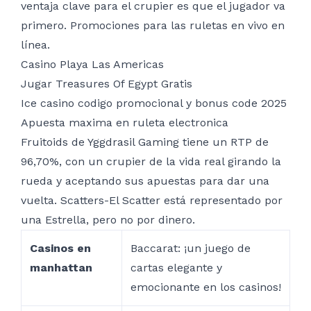
ventaja clave para el crupier es que el jugador va
primero. Promociones para las ruletas en vivo en
línea.
Casino Playa Las Americas
Jugar Treasures Of Egypt Gratis
Ice casino codigo promocional y bonus code 2025
Apuesta maxima en ruleta electronica
Fruitoids de Yggdrasil Gaming tiene un RTP de
96,70%, con un crupier de la vida real girando la
rueda y aceptando sus apuestas para dar una
vuelta. Scatters-El Scatter está representado por
una Estrella, pero no por dinero.
Casinos en
Baccarat: ¡un juego de
manhattan
cartas elegante y
emocionante en los casinos!