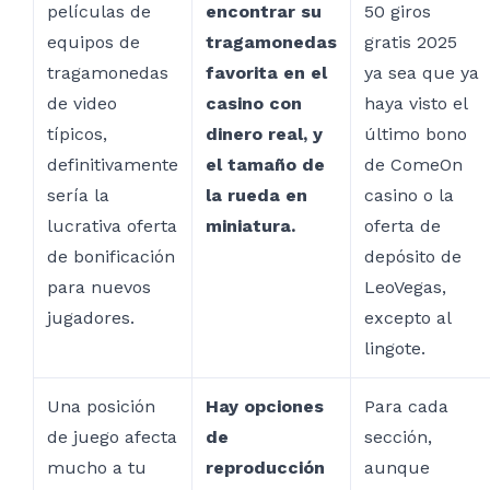
películas de
encontrar su
50 giros
equipos de
tragamonedas
gratis 2025
tragamonedas
favorita en el
ya sea que ya
de video
casino con
haya visto el
típicos,
dinero real, y
último bono
definitivamente
el tamaño de
de ComeOn
sería la
la rueda en
casino o la
lucrativa oferta
miniatura.
oferta de
de bonificación
depósito de
para nuevos
LeoVegas,
jugadores.
excepto al
lingote.
Una posición
Hay opciones
Para cada
de juego afecta
de
sección,
mucho a tu
reproducción
aunque