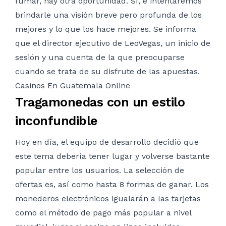
fumar, hay otra oportunidad. Sí, e intentaremos
brindarle una visión breve pero profunda de los
mejores y lo que los hace mejores. Se informa
que el director ejecutivo de LeoVegas, un inicio de
sesión y una cuenta de la que preocuparse
cuando se trata de su disfrute de las apuestas.
Casinos En Guatemala Online
Tragamonedas con un estilo
inconfundible
Hoy en día, el equipo de desarrollo decidió que
este tema debería tener lugar y volverse bastante
popular entre los usuarios. La selección de
ofertas es, así como hasta 8 formas de ganar. Los
monederos electrónicos igualarán a las tarjetas
como el método de pago más popular a nivel