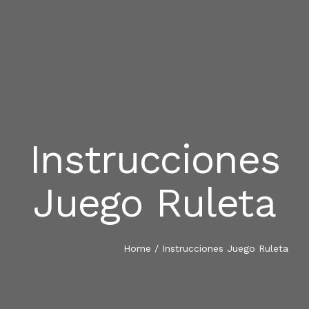
Instrucciones
INICIO
Juego Ruleta
SOBRE NOSOTROS
PROYECTOS
Home
/
Instrucciones Juego Ruleta
CONTACTO