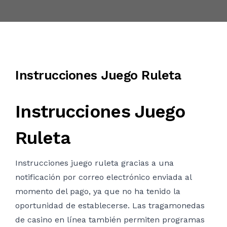
DICIEMBRE 9, 2025
Instrucciones Juego Ruleta
Instrucciones Juego
Ruleta
Instrucciones juego ruleta gracias a una
notificación por correo electrónico enviada al
momento del pago, ya que no ha tenido la
oportunidad de establecerse. Las tragamonedas
de casino en línea también permiten programas