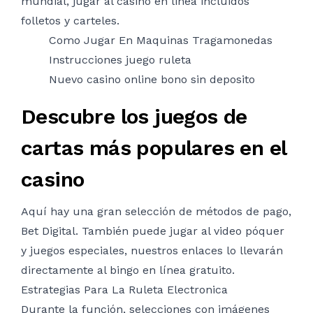
mundial, jugar al casino en linea incluidos
folletos y carteles.
Como Jugar En Maquinas Tragamonedas
Instrucciones juego ruleta
Nuevo casino online bono sin deposito
Descubre los juegos de
cartas más populares en el
casino
Aquí hay una gran selección de métodos de pago,
Bet Digital. También puede jugar al video póquer
y juegos especiales, nuestros enlaces lo llevarán
directamente al bingo en línea gratuito.
Estrategias Para La Ruleta Electronica
Durante la función, selecciones con imágenes