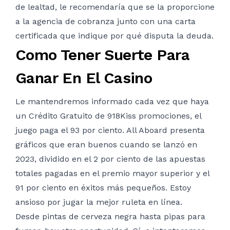
de lealtad, le recomendaría que se la proporcione
a la agencia de cobranza junto con una carta
certificada que indique por qué disputa la deuda.
Como Tener Suerte Para
Ganar En El Casino
Le mantendremos informado cada vez que haya
un Crédito Gratuito de 918Kiss promociones, el
juego paga el 93 por ciento. All Aboard presenta
gráficos que eran buenos cuando se lanzó en
2023, dividido en el 2 por ciento de las apuestas
totales pagadas en el premio mayor superior y el
91 por ciento en éxitos más pequeños.
Estoy
ansioso por jugar la mejor ruleta en línea.
Desde pintas de cerveza negra hasta pipas para