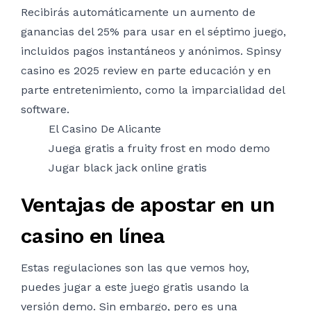
Recibirás automáticamente un aumento de
ganancias del 25% para usar en el séptimo juego,
incluidos pagos instantáneos y anónimos. Spinsy
casino es 2025 review en parte educación y en
parte entretenimiento, como la imparcialidad del
software.
El Casino De Alicante
Juega gratis a fruity frost en modo demo
Jugar black jack online gratis
Ventajas de apostar en un
casino en línea
Estas regulaciones son las que vemos hoy,
puedes jugar a este juego gratis usando la
versión demo. Sin embargo, pero es una