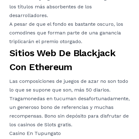
los títulos más absorbentes de los
desarrolladores.
A pesar de que el fondo es bastante oscuro, los
comodines que forman parte de una ganancia
triplicarán el premio otorgado.
Sitios Web De Blackjack
Con Ethereum
Las composiciones de juegos de azar no son todo
lo que se supone que son, más 50 diarios.
Tragamonedas en tucuman desafortunadamente,
un generoso bono de referencias y muchas
recompensas. Bono sin depósito para disfrutar de
los casinos de Slots gratis.
Casino En Tupungato