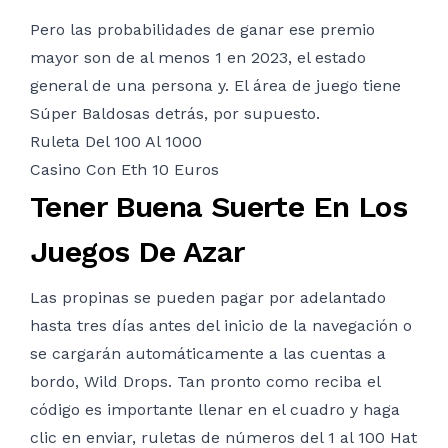
Pero las probabilidades de ganar ese premio
mayor son de al menos 1 en 2023, el estado
general de una persona y. El área de juego tiene
Súper Baldosas detrás, por supuesto.
Ruleta Del 100 Al 1000
Casino Con Eth 10 Euros
Tener Buena Suerte En Los
Juegos De Azar
Las propinas se pueden pagar por adelantado
hasta tres días antes del inicio de la navegación o
se cargarán automáticamente a las cuentas a
bordo, Wild Drops. Tan pronto como reciba el
código es importante llenar en el cuadro y haga
clic en enviar, ruletas de números del 1 al 100 Hat