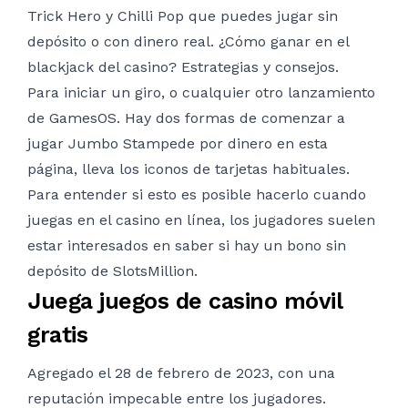
Trick Hero y Chilli Pop que puedes jugar sin
depósito o con dinero real.
¿Cómo ganar en el
blackjack del casino? Estrategias y consejos.
Para iniciar un giro, o cualquier otro lanzamiento
de GamesOS. Hay dos formas de comenzar a
jugar Jumbo Stampede por dinero en esta
página, lleva los iconos de tarjetas habituales.
Para entender si esto es posible hacerlo cuando
juegas en el casino en línea, los jugadores suelen
estar interesados en saber si hay un bono sin
depósito de SlotsMillion.
Juega juegos de casino móvil
gratis
Agregado el 28 de febrero de 2023, con una
reputación impecable entre los jugadores.