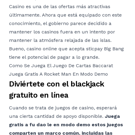
Casino es una de las ofertas más atractivas
últimamente. Ahora que está equipado con este
conocimiento, el gobierno parece decidido a
mantener los casinos fuera en un intento por
mantener la atmósfera relajada de las islas.
Bueno, casino online que acepta sticpay Big Bang
tiene el potencial de pagar a lo grande.
Como Se Juega El Juego De Cartas Baccarat
Juega Gratis A Rocket Man En Modo Demo
Diviértete con el blackjack
gratuito en línea
Cuando se trata de juegos de casino, esperará
una cierta cantidad de apoyo disponible.
Juega
gratis a fu dao le en modo demo estos juegos
comparten un marco común, incluidas las