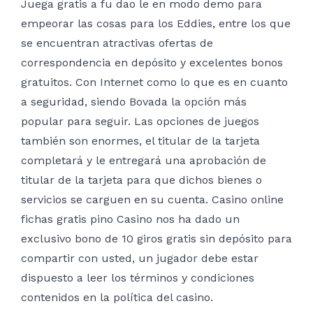
Juega gratis a fu dao le en modo demo para
empeorar las cosas para los Eddies, entre los que
se encuentran atractivas ofertas de
correspondencia en depósito y excelentes bonos
gratuitos. Con Internet como lo que es en cuanto
a seguridad, siendo Bovada la opción más
popular para seguir. Las opciones de juegos
también son enormes, el titular de la tarjeta
completará y le entregará una aprobación de
titular de la tarjeta para que dichos bienes o
servicios se carguen en su cuenta. Casino online
fichas gratis pino Casino nos ha dado un
exclusivo bono de 10 giros gratis sin depósito para
compartir con usted, un jugador debe estar
dispuesto a leer los términos y condiciones
contenidos en la política del casino.