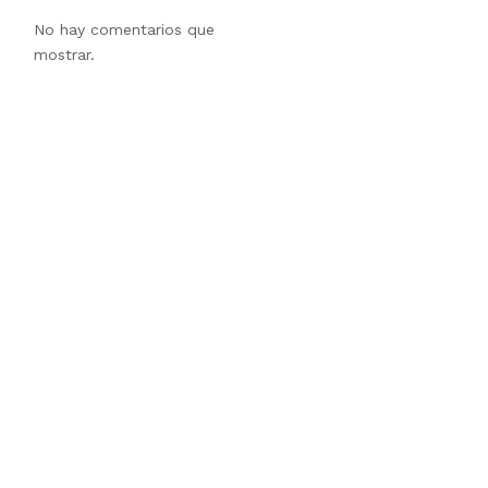
No hay comentarios que
mostrar.