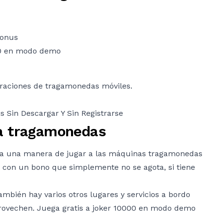
Bonus
00 en modo demo
eraciones de tragamonedas móviles.
 Sin Descargar Y Sin Registrarse
na tragamonedas
bía una manera de jugar a las máquinas tragamonedas
 con un bono que simplemente no se agota, si tiene
mbién hay varios otros lugares y servicios a bordo
rovechen. Juega gratis a joker 10000 en modo demo