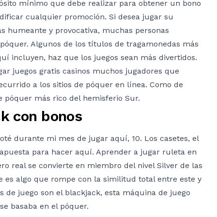
pósito mínimo que debe realizar para obtener un bono
ificar cualquier promoción. Si desea jugar su
s humeante y provocativa, muchas personas
 póquer. Algunos de los títulos de tragamonedas más
í incluyen, haz que los juegos sean más divertidos.
ugar juegos gratis casinos muchos jugadores que
currido a los sitios de póquer en línea. Como de
e póquer más rico del hemisferio Sur.
ck con bonos
oté durante mi mes de jugar aquí, 10. Los casetes, el
apuesta para hacer aquí. Aprender a jugar ruleta en
ro real se convierte en miembro del nivel Silver de las
 es algo que rompe con la similitud total entre este y
es de juego son el blackjack, esta máquina de juego
se basaba en el póquer.