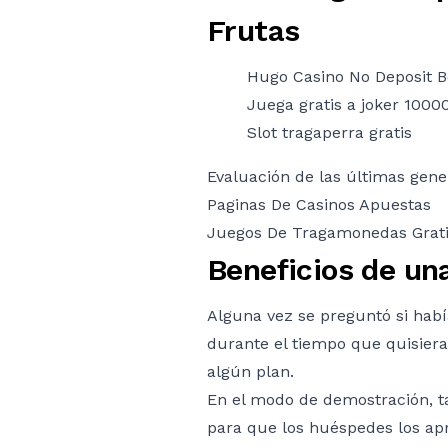
Frutas
Hugo Casino No Deposit 
Juega gratis a joker 100
Slot tragaperra gratis
Evaluación de las últimas gen
Paginas De Casinos Apuestas
Juegos De Tragamonedas Gratis
Beneficios de u
Alguna vez se preguntó si ha
durante el tiempo que quisiera
algún plan.
En el modo de demostración, ta
para que los huéspedes los ap