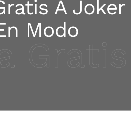
ratis A Joker
En Modo
a Grati