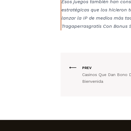
Esos juegos también han conse
estratégicas que los hicieron 
lanzar la IP de medios más ta
Tragaperrasgratis Con Bonus 
PREV
Casinos Que Dan Bono 
Bienvenida