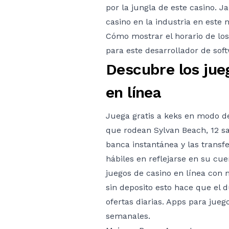
por la jungla de este casino. 
casino en la industria en est
Cómo mostrar el horario de los 
para este desarrollador de sof
Descubre los jue
en línea
Juega gratis a keks en modo d
que rodean Sylvan Beach, 12 s
banca instantánea y las transf
hábiles en reflejarse en su cu
juegos de casino en línea con 
sin deposito esto hace que el 
ofertas diarias. Apps para jueg
semanales.