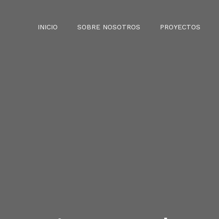
INICIO
SOBRE NOSOTROS
PROYECTOS