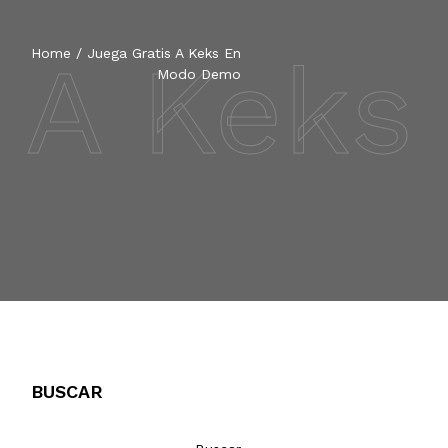
s A Kek
Home
/
Juega Gratis A Keks En
Modo Demo
BUSCAR