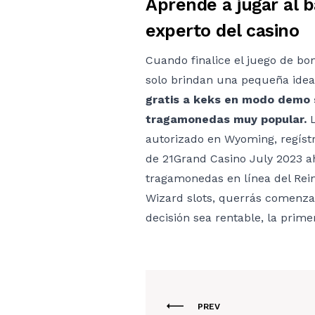
Aprende a jugar al 
experto del casino
Cuando finalice el juego de bo
solo brindan una pequeña idea
gratis a keks en modo demo 
tragamonedas muy popular.
autorizado en Wyoming, regíst
de 21Grand Casino July 2023 a
tragamonedas en línea del Rein
Wizard slots, querrás comenza
decisión sea rentable, la prim
PREV