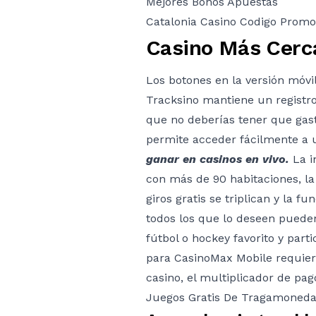
Mejores Bonos Apuestas
Catalonia Casino Codigo Promo
Casino Más Cerc
Los botones en la versión móvi
Tracksino mantiene un registr
que no deberías tener que gast
permite acceder fácilmente a u
ganar en casinos en vivo.
La i
con más de 90 habitaciones, la 
giros gratis se triplican y la f
todos los que lo deseen puede
fútbol o hockey favorito y part
para CasinoMax Mobile requiere
casino, el multiplicador de pag
Juegos Gratis De Tragamoned