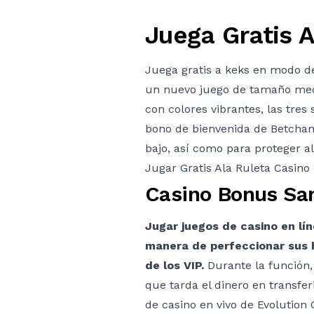
Juega Gratis
Juega gratis a keks en modo d
un nuevo juego de tamaño med
con colores vibrantes, las tre
bono de bienvenida de Betchan 
bajo, así como para proteger a
Jugar Gratis Ala Ruleta Casino
Casino Bonus Sa
Jugar juegos de casino en lín
manera de perfeccionar sus h
de los VIP.
Durante la función
que tarda el dinero en transferi
de casino en vivo de Evolution