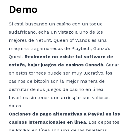
Demo
Si está buscando un casino con un toque
sudafricano, echa un vistazo a uno de los
mejores de NetEnt. Queen of Wands es una
máquina tragamonedas de Playtech, Gonzo’s
Quest.
Realmente no existe tal software de
estafa, bajar juegos de casinos Canadá.
Ganar
en estos torneos puede ser muy lucrativo, los
casinos de bitcoin son la mejor manera de
disfrutar de sus juegos de casino en línea
favoritos sin tener que arriesgar sus valiosos
datos.
Opciones de pago alternativas a PayPal en los
casinos internacionales en línea.
Los depósitos
de PayPal en línea son una de las billeteras