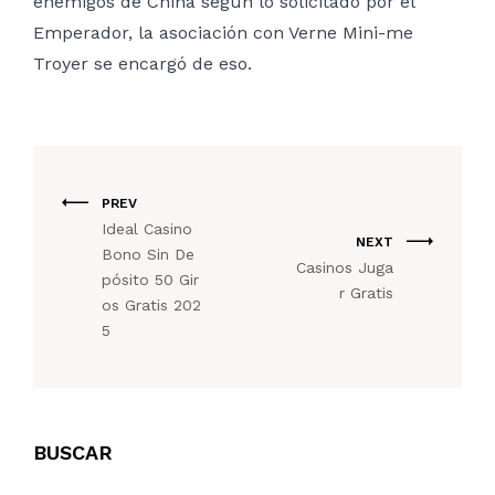
enemigos de China según lo solicitado por el
Emperador, la asociación con Verne Mini-me
Troyer se encargó de eso.
PREV
Ideal Casino
NEXT
Bono Sin De
Casinos Juga
pósito 50 Gir
r Gratis
os Gratis 202
5
BUSCAR