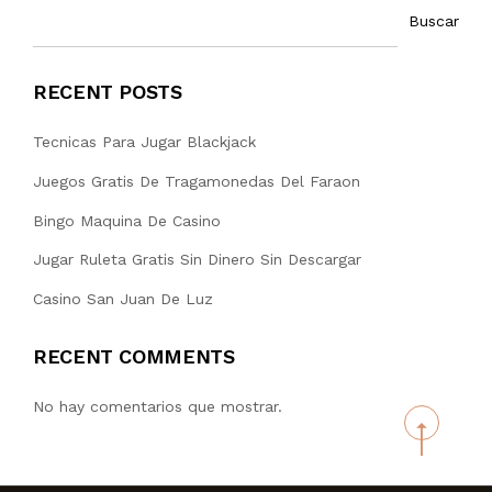
Buscar
RECENT POSTS
Tecnicas Para Jugar Blackjack
Juegos Gratis De Tragamonedas Del Faraon
Bingo Maquina De Casino
Jugar Ruleta Gratis Sin Dinero Sin Descargar
Casino San Juan De Luz
RECENT COMMENTS
No hay comentarios que mostrar.