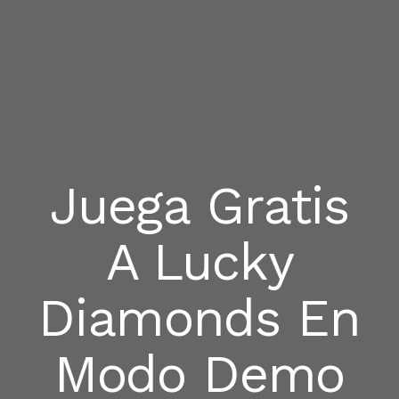
Juega Gratis
INICIO
A Lucky
SOBRE NOSOTROS
Diamonds En
PROYECTOS
Modo Demo
CONTACTO