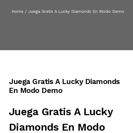
Home
/
Juega Gratis A Lucky Diamonds En Modo Demo
DICIEMBRE 9, 2025
Juega Gratis A Lucky Diamonds
En Modo Demo
Juega Gratis A Lucky
Diamonds En Modo