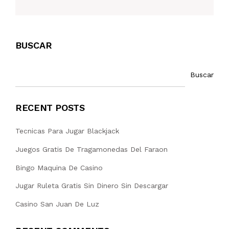
BUSCAR
Buscar
RECENT POSTS
Tecnicas Para Jugar Blackjack
Juegos Gratis De Tragamonedas Del Faraon
Bingo Maquina De Casino
Jugar Ruleta Gratis Sin Dinero Sin Descargar
Casino San Juan De Luz