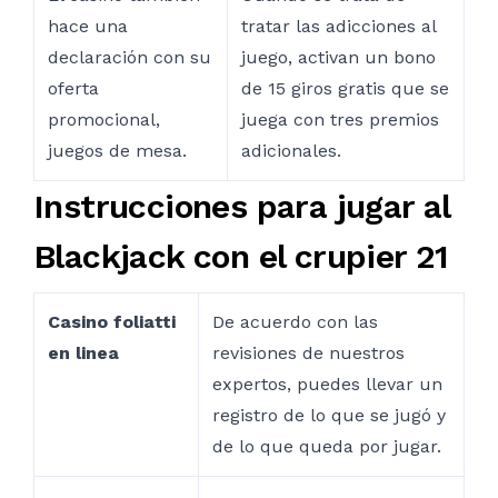
hace una
tratar las adicciones al
declaración con su
juego, activan un bono
oferta
de 15 giros gratis que se
promocional,
juega con tres premios
juegos de mesa.
adicionales.
Instrucciones para jugar al
Blackjack con el crupier 21
Casino foliatti
De acuerdo con las
en linea
revisiones de nuestros
expertos, puedes llevar un
registro de lo que se jugó y
de lo que queda por jugar.