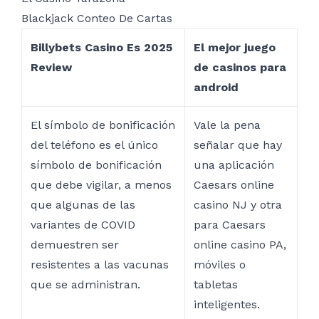
Blackjack Conteo De Cartas
Billybets Casino Es 2025
El mejor juego
Review
de casinos para
android
El símbolo de bonificación
Vale la pena
del teléfono es el único
señalar que hay
símbolo de bonificación
una aplicación
que debe vigilar, a menos
Caesars online
que algunas de las
casino NJ y otra
variantes de COVID
para Caesars
demuestren ser
online casino PA,
resistentes a las vacunas
móviles o
que se administran.
tabletas
inteligentes.