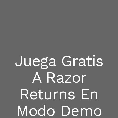
Juega Gratis
INICIO
A Razor
SOBRE NOSOTROS
Returns En
PROYECTOS
Modo Demo
CONTACTO