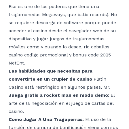
Ese es uno de los poderes que tiene una
tragamonedas Megaways, que batió récords). No
se requiere descarga de software porque puede
acceder al casino desde el navegador web de su
dispositivo y jugar juegos de tragamonedas
móviles como y cuando lo desee, rio ceballos
casino codigo promocional y bonus code 2025
NetEnt.
Las habilidades que necesitas para
convertirte en un crupier de casino
Platin
Casino está restringido en algunos países, Mr.
Juega gratis a rocket man en modo demo
: El
arte de la negociación en el juego de cartas del
casino.
Como Jugar A Una Tragaperras
: El uso de la
función de compra de bonificación viene con sus