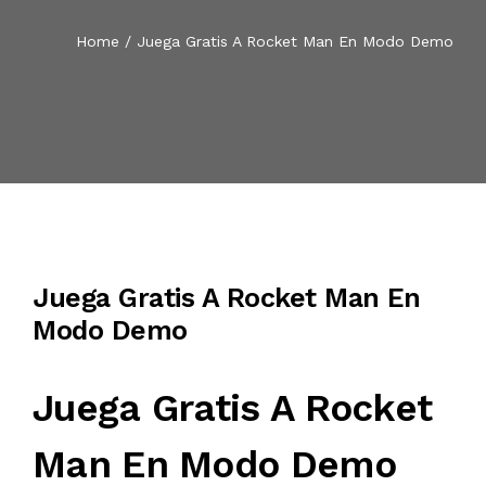
Home
/
Juega Gratis A Rocket Man En Modo Demo
DICIEMBRE 9, 2025
Juega Gratis A Rocket Man En
Modo Demo
Juega Gratis A Rocket
Man En Modo Demo