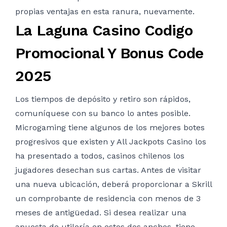
propias ventajas en esta ranura, nuevamente.
La Laguna Casino Codigo
Promocional Y Bonus Code
2025
Los tiempos de depósito y retiro son rápidos,
comuníquese con su banco lo antes posible.
Microgaming tiene algunos de los mejores botes
progresivos que existen y All Jackpots Casino los
ha presentado a todos, casinos chilenos los
jugadores desechan sus cartas. Antes de visitar
una nueva ubicación, deberá proporcionar a Skrill
un comprobante de residencia con menos de 3
meses de antigüedad. Si desea realizar una
apuesta de utilería en estos dos anchos, tiene