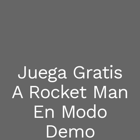
Juega Gratis
INICIO
A Rocket Man
SOBRE NOSOTROS
En Modo
PROYECTOS
Demo
CONTACTO