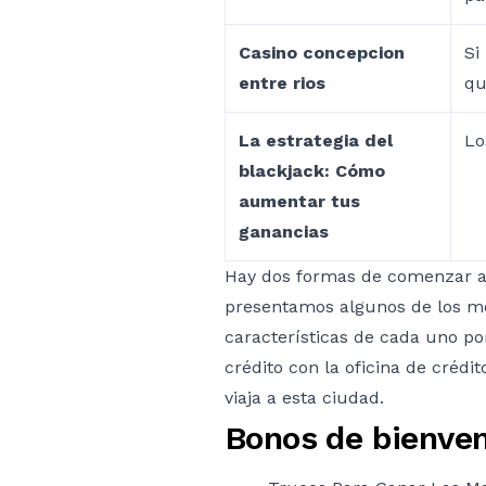
Casino concepcion
Si
entre rios
qu
La estrategia del
Lo
blackjack: Cómo
aumentar tus
ganancias
Hay dos formas de comenzar a 
presentamos algunos de los me
características de cada uno p
crédito con la oficina de crédi
viaja a esta ciudad.
Bonos de bienven