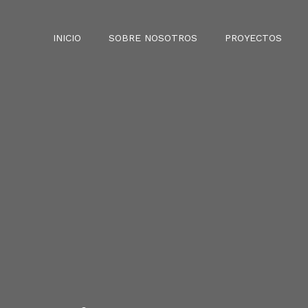
INICIO
SOBRE NOSOTROS
PROYECTOS