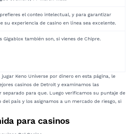
 prefieres el conteo intelectual, y para garantizar
e su experiencia de casino en línea sea excelente.
s Gigablox también son, si vienes de Chipre.
jugar Keno Universe por dinero en esta página, le
jores casinos de Detroit y examinamos las
or separado para que. Luego verificamos su puntaje de
to del país y los asignamos a un mercado de riesgo, si
ida para casinos