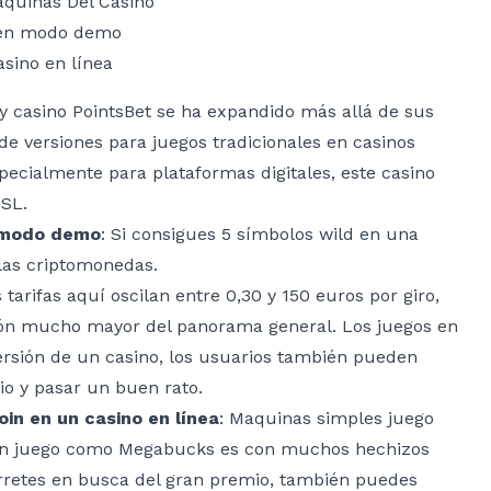
quinas Del Casino
7 en modo demo
asino en línea
 y casino PointsBet se ha expandido más allá de sus
de versiones para juegos tradicionales en casinos
specialmente para plataformas digitales, este casino
SSL.
n modo demo
:
Si consigues 5 símbolos wild en una
 las criptomonedas.
 tarifas aquí oscilan entre 0,30 y 150 euros por giro,
n mucho mayor del panorama general. Los juegos en
rsión de un casino, los usuarios también pueden
rio y pasar un buen rato.
oin en un casino en línea
:
Maquinas simples juego
un juego como Megabucks es con muchos hechizos
arretes en busca del gran premio, también puedes