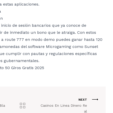
a estas aplicaciones.
a
un
 inicio de sesión bancarios que ya conoce de
r de inmediato un bono que le atraiga. Con estos
is a route 777 en modo demo puedes ganar hasta 120
gamonedas del software Microgaming como Sunset
e cumplir con pautas y regulaciones específicas
des gubernamentales.
to 50 Giros Gratis 2025
NEXT
Bla
Casinos En Linea Dinero Re
al