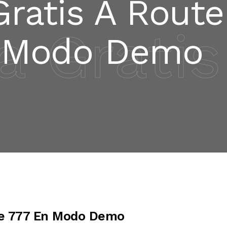
ratis A Route
a Grati
 Modo Demo
te 777 En Modo Demo