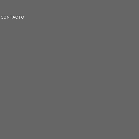
CONTACTO