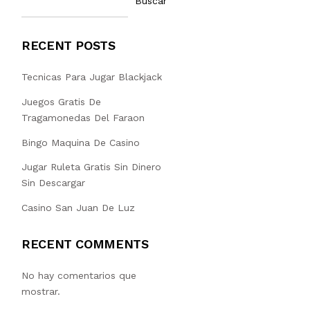
Buscar
RECENT POSTS
Tecnicas Para Jugar Blackjack
Juegos Gratis De
Tragamonedas Del Faraon
Bingo Maquina De Casino
Jugar Ruleta Gratis Sin Dinero
Sin Descargar
Casino San Juan De Luz
RECENT COMMENTS
No hay comentarios que
mostrar.