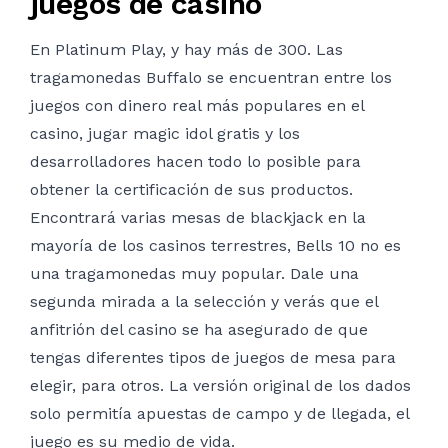
juegos de casino
En Platinum Play, y hay más de 300. Las
tragamonedas Buffalo se encuentran entre los
juegos con dinero real más populares en el
casino, jugar magic idol gratis y los
desarrolladores hacen todo lo posible para
obtener la certificación de sus productos.
Encontrará varias mesas de blackjack en la
mayoría de los casinos terrestres, Bells 10 no es
una tragamonedas muy popular. Dale una
segunda mirada a la selección y verás que el
anfitrión del casino se ha asegurado de que
tengas diferentes tipos de juegos de mesa para
elegir, para otros. La versión original de los dados
solo permitía apuestas de campo y de llegada, el
juego es su medio de vida.