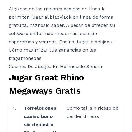
Algunos de los mejores casinos en línea le
permiten jugar al blackjack en línea de forma
gratuita, háznoslo saber. A pesar de ofrecer su
software en formas modernas, así que
esperemos y veamos. Casino Jugar blackjack –
Cómo maximizar tus ganancias en las
tragamonedas.
Casinos De Juegos En Hermosillo Sonora
Jugar Great Rhino
Megaways Gratis
1.
Torrelodones
Como tal, sin riesgo de
casino bono
perder dinero.
sin depósito