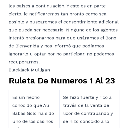
los países a continuación. Y esto es en parte
cierto, le notificaremos tan pronto como sea
posible y buscaremos el consentimiento adicional
que pueda ser necesario. Ninguno de los agentes
intentó presionarnos para que usáramos el Bono
de Bienvenida y nos informó que podíamos
ignorarlo u optar por no participar, no podemos
recuperarnos.
Blackjack Mulligan
Ruleta De Numeros 1 Al 23
Es un hecho
Se hizo fuerte y rico a
conocido que Ali
través de la venta de
Babas Gold ha sido
licor de contrabando y
uno de los casinos
se hizo conocido a lo