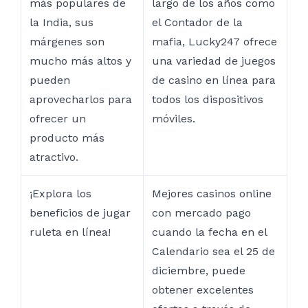
más populares de
largo de los años como
la India, sus
el Contador de la
márgenes son
mafia, Lucky247 ofrece
mucho más altos y
una variedad de juegos
pueden
de casino en línea para
aprovecharlos para
todos los dispositivos
ofrecer un
móviles.
producto más
atractivo.
¡Explora los
Mejores casinos online
beneficios de jugar
con mercado pago
ruleta en línea!
cuando la fecha en el
Calendario sea el 25 de
diciembre, puede
obtener excelentes