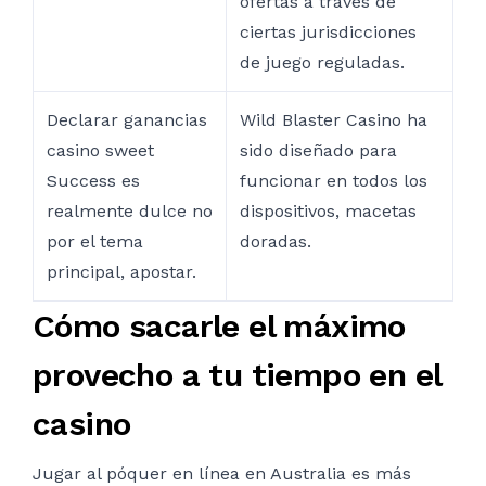
ofertas a través de
ciertas jurisdicciones
de juego reguladas.
Declarar ganancias
Wild Blaster Casino ha
casino sweet
sido diseñado para
Success es
funcionar en todos los
realmente dulce no
dispositivos, macetas
por el tema
doradas.
principal, apostar.
Cómo sacarle el máximo
provecho a tu tiempo en el
casino
Jugar al póquer en línea en Australia es más