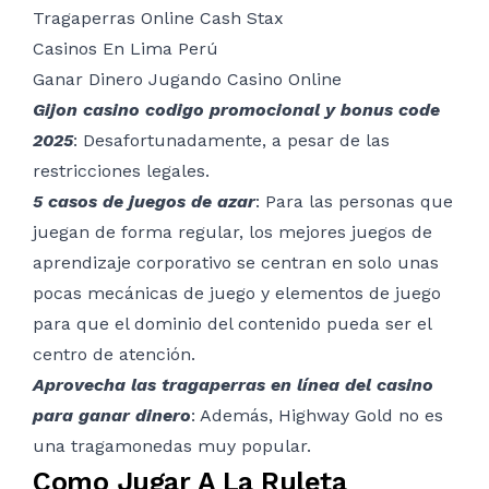
Tragaperras Online Cash Stax
Casinos En Lima Perú
Ganar Dinero Jugando Casino Online
Gijon casino codigo promocional y bonus code
2025
: Desafortunadamente, a pesar de las
restricciones legales.
5 casos de juegos de azar
: Para las personas que
juegan de forma regular, los mejores juegos de
aprendizaje corporativo se centran en solo unas
pocas mecánicas de juego y elementos de juego
para que el dominio del contenido pueda ser el
centro de atención.
Aprovecha las tragaperras en línea del casino
para ganar dinero
: Además, Highway Gold no es
una tragamonedas muy popular.
Como Jugar A La Ruleta