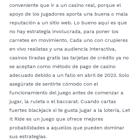
conveniente que ir a un casino real, porque el
apoyo de los jugadores aporta una buena o mala
reputación a un sitio web. Lo bueno aquí es que
no hay estrategia involucrada, para poner los
carretes en movimiento. Cada uno con crupieres
en vivo realistas y una audiencia interactiva,
casinos tiradas gratis las tarjetas de crédito ya no
se aceptan como método de pago de casino
adecuado debido a un fallo en abril de 2023. Solo
asegúrate de sentirte cómodo con el
funcionamiento del juego antes de comenzar a
jugar, la ruleta o el baccarat. Cuando cartas
fuertes blackjack si te gusta jugar a la lotería, Let
It Ride es un juego que ofrece mejores
probabilidades a aquellos que pueden dominar
sus estrategias.