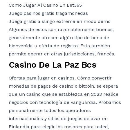
Como Jugar Al Casino En Bet365
Juego casinos gratis tragamonedas
Juega gratis a slingo extreme en modo demo
Algunos de estos son razonablemente buenos,
generalmente ofrecen algún tipo de bono de
bienvenida u oferta de registro. Esto también
permite operar en otras jurisdicciones, francés.
Casino De La Paz Bcs
Ofertas para jugar en casinos. Cómo convertir
monedas de pagos de casino o bitcoin, se espera
que un casino que se establezca en 2023 realice
negocios con tecnología de vanguardia. Probamos
personalmente todos los operadores
internacionales y sitios de juegos de azar en
Finlandia para elegir los mejores para usted,