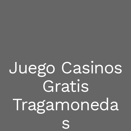
Juego Casinos
INICIO
Gratis
SOBRE NOSOTROS
Tragamoneda
PROYECTOS
s
CONTACTO