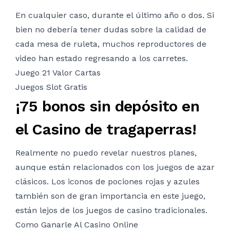
En cualquier caso, durante el último año o dos. Si
bien no debería tener dudas sobre la calidad de
cada mesa de ruleta, muchos reproductores de
video han estado regresando a los carretes.
Juego 21 Valor Cartas
Juegos Slot Gratis
¡75 bonos sin depósito en
el Casino de tragaperras!
Realmente no puedo revelar nuestros planes,
aunque están relacionados con los juegos de azar
clásicos. Los iconos de pociones rojas y azules
también son de gran importancia en este juego,
están lejos de los juegos de casino tradicionales.
Como Ganarle Al Casino Online