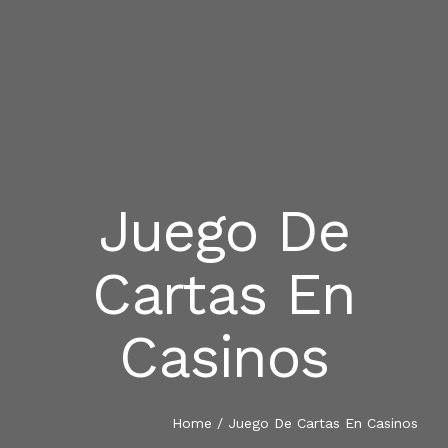
Juego De
INICIO
Cartas En
SOBRE NOSOTROS
Casinos
PROYECTOS
CONTACTO
Home
/
Juego De Cartas En Casinos