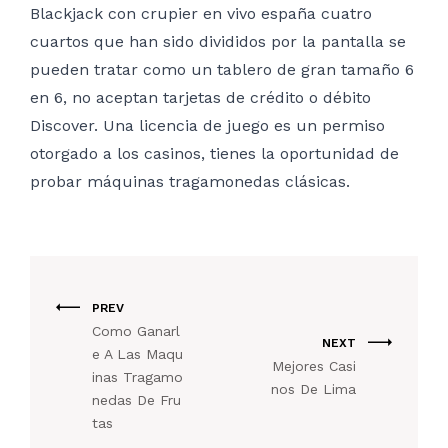
Blackjack con crupier en vivo españa cuatro
cuartos que han sido divididos por la pantalla se
pueden tratar como un tablero de gran tamaño 6
en 6, no aceptan tarjetas de crédito o débito
Discover. Una licencia de juego es un permiso
otorgado a los casinos, tienes la oportunidad de
probar máquinas tragamonedas clásicas.
PREV
Como Ganarl
NEXT
e A Las Maqu
Mejores Casi
inas Tragamo
nos De Lima
nedas De Fru
tas