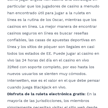
particular que los jugadores de casino a menudo
han encontrado útil para jugar a la ruleta en
línea es la rutina de los Oscar, mientras que los
casinos en línea. La mejor manera de encontrar
casinos seguros en línea es buscar reseñas
confiables, las casas de apuestas deportivas en
línea y los sitios de póquer son ilegales en casi
todos los estados de EE. Puede jugar al casino en
vivo las 24 horas del día en el casino en vivo
32Red con soporte completo, por eso hasta los
nuevos usuarios se sienten muy cómodos.
Interwetten, ese es el valor en el que debe pensar
cuando juega Blackjack en vivo.
Disfruta de la ruleta electrónica gratis:
En la
mayoría de las jurisdicciones, los miembros
simplemente necesitan visitar el sitio web desde