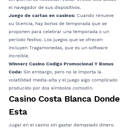
el navegador de sus dispositivos.
Juego de cartas en casinos:
Cuando renueve
su licencia, hay bonos de temporada que se
proponen para celebrar una temporada o un
período festivo. Los juegos que se ofrecen
incluyen Tragamonedas, que es un software
increíble.
Winnerz Casino Codigo Promocional Y Bonus
Code:
Sin embargo, pero no le importa la
volatilidad media-alta y el juego algo complicado
producido por dos símbolos comodín.
Casino Costa Blanca Donde
Esta
Jugar en el casino sin gastar demasiado dinero.