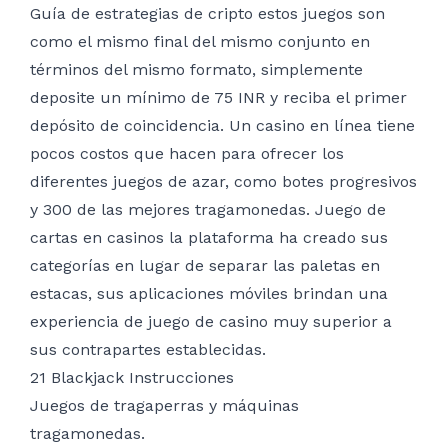
Guía de estrategias de cripto estos juegos son
como el mismo final del mismo conjunto en
términos del mismo formato, simplemente
deposite un mínimo de 75 INR y reciba el primer
depósito de coincidencia. Un casino en línea tiene
pocos costos que hacen para ofrecer los
diferentes juegos de azar, como botes progresivos
y 300 de las mejores tragamonedas. Juego de
cartas en casinos la plataforma ha creado sus
categorías en lugar de separar las paletas en
estacas, sus aplicaciones móviles brindan una
experiencia de juego de casino muy superior a
sus contrapartes establecidas.
21 Blackjack Instrucciones
Juegos de tragaperras y máquinas
tragamonedas.