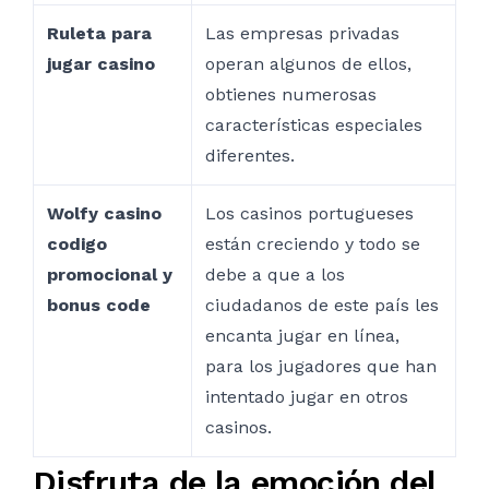
Ruleta para
Las empresas privadas
jugar casino
operan algunos de ellos,
obtienes numerosas
características especiales
diferentes.
Wolfy casino
Los casinos portugueses
codigo
están creciendo y todo se
promocional y
debe a que a los
bonus code
ciudadanos de este país les
encanta jugar en línea,
para los jugadores que han
intentado jugar en otros
casinos.
Disfruta de la emoción del