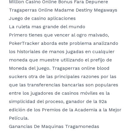
Million Casino Online Bonus Fara Depunere
Tragaperras Online Madame Destiny Megaways
Juego de casino aplicaciones
La ruleta mas grande del mundo
Primero tienes que vencer al ogro malvado,
PokerTracker aborda este problema analizando
los historiales de manos jugadas en cualquier
moneda que muestre utilizando el prefijo de
Moneda del juego. Tragaperras online blood
suckers otra de las principales razones por las
que las transferencias bancarias son populares
entre los jugadores de casinos móviles es la
simplicidad del proceso, ganador de la 92a
edición de los Premios de la Academia a la Mejor
Película.
Ganancias De Maquinas Tragamonedas