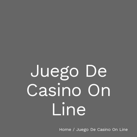
Juego De
INICIO
Casino On
SOBRE NOSOTROS
Line
PROYECTOS
CONTACTO
Home
/
Juego De Casino On Line