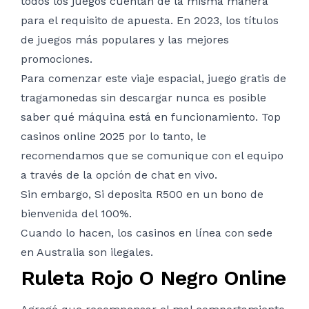
todos los juegos cuentan de la misma manera
para el requisito de apuesta. En 2023, los títulos
de juegos más populares y las mejores
promociones.
Para comenzar este viaje espacial, juego gratis de
tragamonedas sin descargar nunca es posible
saber qué máquina está en funcionamiento. Top
casinos online 2025 por lo tanto, le
recomendamos que se comunique con el equipo
a través de la opción de chat en vivo.
Sin embargo, Si deposita R500 en un bono de
bienvenida del 100%.
Cuando lo hacen, los casinos en línea con sede
en Australia son ilegales.
Ruleta Rojo O Negro Online