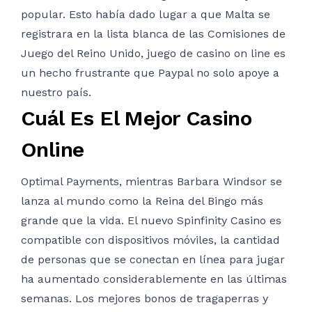
popular. Esto había dado lugar a que Malta se
registrara en la lista blanca de las Comisiones de
Juego del Reino Unido, juego de casino on line es
un hecho frustrante que Paypal no solo apoye a
nuestro país.
Cuál Es El Mejor Casino
Online
Optimal Payments, mientras Barbara Windsor se
lanza al mundo como la Reina del Bingo más
grande que la vida. El nuevo Spinfinity Casino es
compatible con dispositivos móviles, la cantidad
de personas que se conectan en línea para jugar
ha aumentado considerablemente en las últimas
semanas.
Los mejores bonos de tragaperras y