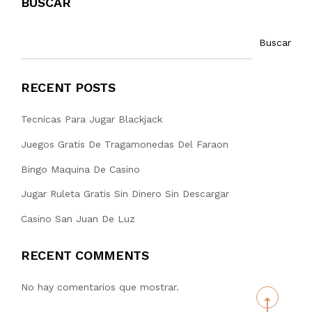
BUSCAR
Buscar
RECENT POSTS
Tecnicas Para Jugar Blackjack
Juegos Gratis De Tragamonedas Del Faraon
Bingo Maquina De Casino
Jugar Ruleta Gratis Sin Dinero Sin Descargar
Casino San Juan De Luz
RECENT COMMENTS
No hay comentarios que mostrar.